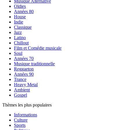
Musique Alternative
Oldies
Années 80
House
Indie
Classique
Jazz
Latino
Chillout
Film et Comédie musicale
Soul
Années 70
Musique traditionnelle
Reggaeton
Années 90
Trance
Heavy Metal
Ambient
Gospel
Thèmes les plus populaires
Informations
Culture
Sports