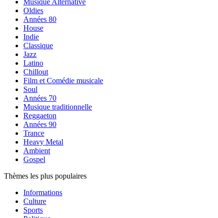
Musique Alternative
Oldies
Années 80
House
Indie
Classique
Jazz
Latino
Chillout
Film et Comédie musicale
Soul
Années 70
Musique traditionnelle
Reggaeton
Années 90
Trance
Heavy Metal
Ambient
Gospel
Thèmes les plus populaires
Informations
Culture
Sports