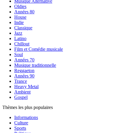
Musique Alternative
Oldies
Années 80
House
Indie
Classique
Jazz
Latino
Chillout
Film et Comédie musicale
Soul
Années 70
Musique traditionnelle
Reggaeton
Années 90
Trance
Heavy Metal
Ambient
Gospel
Thèmes les plus populaires
Informations
Culture
Sports