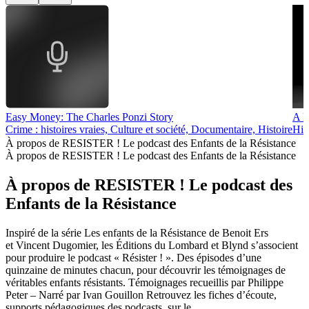
Easy Money: The Charles Ponzi Story
A H
Crime : histoires vraies, Culture et société, Documentaire, Histoire
His
À propos de RESISTER ! Le podcast des Enfants de la Résistance
À propos de RESISTER ! Le podcast des Enfants de la Résistance
À propos de RESISTER ! Le podcast des
Enfants de la Résistance
Inspiré de la série Les enfants de la Résistance de Benoit Ers
et Vincent Dugomier, les Éditions du Lombard et Blynd s’associent
pour produire le podcast « Résister ! ». Des épisodes d’une
quinzaine de minutes chacun, pour découvrir les témoignages de
véritables enfants résistants. Témoignages recueillis par Philippe
Peter – Narré par Ivan Gouillon Retrouvez les fiches d’écoute,
supports pédagogiques des podcasts, sur le