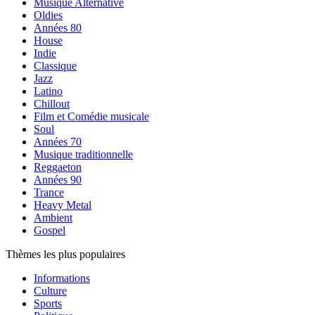
Musique Alternative
Oldies
Années 80
House
Indie
Classique
Jazz
Latino
Chillout
Film et Comédie musicale
Soul
Années 70
Musique traditionnelle
Reggaeton
Années 90
Trance
Heavy Metal
Ambient
Gospel
Thèmes les plus populaires
Informations
Culture
Sports