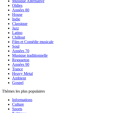
Musique Alternative
Oldies
Années 80
House
Indie
Classique
Jazz
Latino
Chillout
Film et Comédie musicale
Soul
Années 70
Musique traditionnelle
Reggaeton
Années 90
Trance
Heavy Metal
Ambient
Gospel
Thèmes les plus populaires
Informations
Culture
Sports