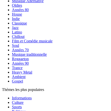
Musique Alternative
Oldies
Années 80
House
Indie
Classique
Jazz
Latino
Chillout
Film et Comédie musicale
Soul
Années 70
Musique traditionnelle
Reggaeton
Années 90
Trance
Heavy Metal
Ambient
Gospel
Thèmes les plus populaires
Informations
Culture
Sports