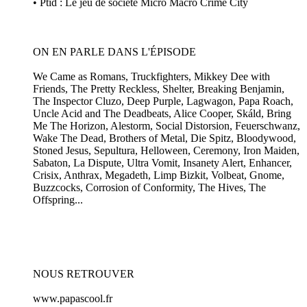
• Ptid : Le jeu de société Micro Macro Crime City
ON EN PARLE DANS L'ÉPISODE
We Came as Romans, Truckfighters, Mikkey Dee with
Friends, The Pretty Reckless, Shelter, Breaking Benjamin,
The Inspector Cluzo, Deep Purple, Lagwagon, Papa Roach,
Uncle Acid and The Deadbeats, Alice Cooper, Skáld, Bring
Me The Horizon, Alestorm, Social Distorsion, Feuerschwanz,
Wake The Dead, Brothers of Metal, Die Spitz, Bloodywood,
Stoned Jesus, Sepultura, Helloween, Ceremony, Iron Maiden,
Sabaton, La Dispute, Ultra Vomit, Insanety Alert, Enhancer,
Crisix, Anthrax, Megadeth, Limp Bizkit, Volbeat, Gnome,
Buzzcocks, Corrosion of Conformity, The Hives, The
Offspring...
NOUS RETROUVER
www.papascool.fr