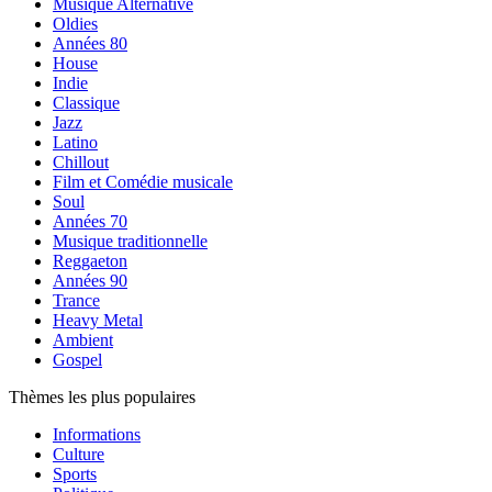
Musique Alternative
Oldies
Années 80
House
Indie
Classique
Jazz
Latino
Chillout
Film et Comédie musicale
Soul
Années 70
Musique traditionnelle
Reggaeton
Années 90
Trance
Heavy Metal
Ambient
Gospel
Thèmes les plus populaires
Informations
Culture
Sports