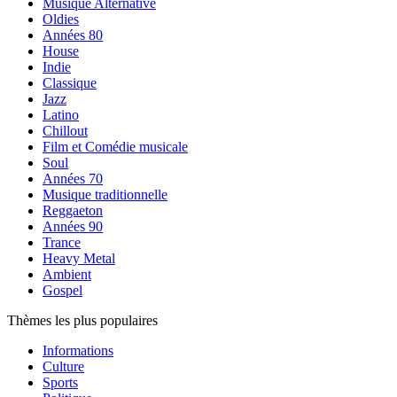
Musique Alternative
Oldies
Années 80
House
Indie
Classique
Jazz
Latino
Chillout
Film et Comédie musicale
Soul
Années 70
Musique traditionnelle
Reggaeton
Années 90
Trance
Heavy Metal
Ambient
Gospel
Thèmes les plus populaires
Informations
Culture
Sports