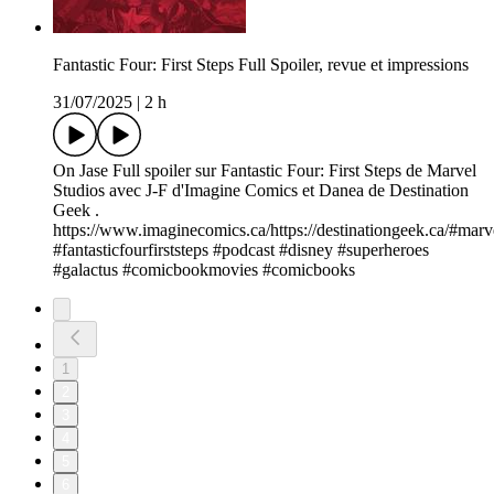
Fantastic Four: First Steps Full Spoiler, revue et impressions
31/07/2025
|
2 h
On Jase Full spoiler sur Fantastic Four: First Steps de Marvel
Studios avec J-F d'Imagine Comics et Danea de Destination
Geek .
https://www.imaginecomics.ca/https://destinationgeek.ca/#marv
#fantasticfourfirststeps #podcast #disney #superheroes
#galactus #comicbookmovies #comicbooks
1
2
3
4
5
6