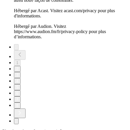
aussi notre façon de consommer.
Hébergé par Acast. Visitez acast.com/privacy pour plus
d'informations.
Hébergé par Audion. Visitez
https://www.audion.fm/fr/privacy-policy pour plus
d’informations.
1
2
3
4
5
6
7
8