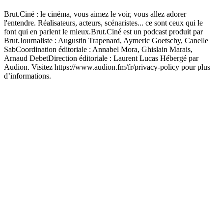
Brut.Ciné : le cinéma, vous aimez le voir, vous allez adorer
l'entendre. Réalisateurs, acteurs, scénaristes... ce sont ceux qui le
font qui en parlent le mieux.Brut.Ciné est un podcast produit par
Brut.Journaliste : Augustin Trapenard, Aymeric Goetschy, Canelle
SabCoordination éditoriale : Annabel Mora, Ghislain Marais,
Arnaud DebetDirection éditoriale : Laurent Lucas Hébergé par
Audion. Visitez https://www.audion.fm/fr/privacy-policy pour plus
d’informations.
Site web du podcast