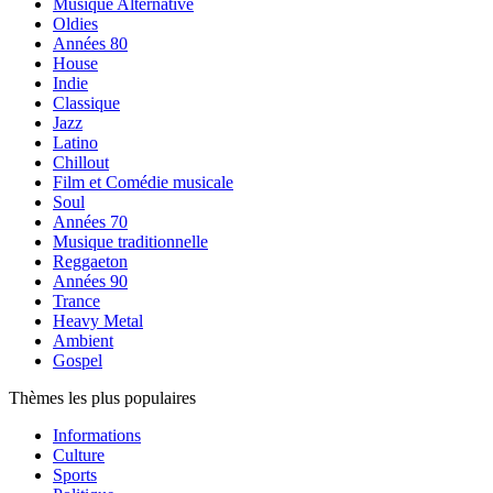
Musique Alternative
Oldies
Années 80
House
Indie
Classique
Jazz
Latino
Chillout
Film et Comédie musicale
Soul
Années 70
Musique traditionnelle
Reggaeton
Années 90
Trance
Heavy Metal
Ambient
Gospel
Thèmes les plus populaires
Informations
Culture
Sports