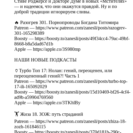
Стиве Роджерсе и Докторе Думе в новых «Мстителях»
— и надеемся, что они окажутся правдой. Ну и по
доброй традиции игнорируем сливы.
🔥 Разогрев 301. Порнопроводы Богдана Титомира
Patreon — https://www.patreon.com/zanesli/posts/razogrev-
301-165298389
Boosty — https://boosty.to/zanesli/posts/49f34cc4-79ac-49bf-
8668-b8a5dad67d1b
Apple — https://apple.co/3S980mp
НАШИ НОВЫЕ ПОДКАСТЫ
🏺Турбо Топ 17: Нолан: гений, переоценен, или
переоцененный гений?! Часть 1
Patreon — https://www.patreon.com/zanesli/posts/turbo-top-
17-ili-165092029
Boosty — https://boosty.to/zanesli/posts/15d10469-bf26-4cf4-
ad9b-a59904769560
Apple — https://apple.co/3TKhlBy
🏋️ Жиза 18. ЗОЖ: путь страданий
Patreon — https://www.patreon.com/zanesli/posts/zhiza-18-
zozh-161846115
Boosty — https://boosty.to/zanesli/posts/370d181b-290c-