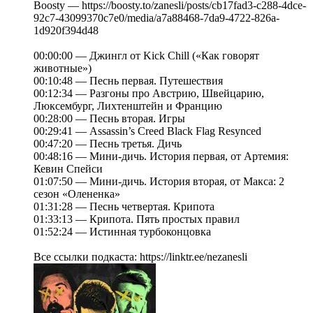
Boosty — https://boosty.to/zanesli/posts/cb17fad3-c288-4dce-
92c7-43099370c7e0/media/a7a88468-7da9-4722-826a-
1d920f394d48
00:00:00 — Джингл от Kick Chill («Как говорят
животные»)
00:10:48 — Песнь первая. Путешествия
00:12:34 — Разгоны про Австрию, Швейцарию,
Люксембург, Лихтенштейн и Францию
00:28:00 — Песнь вторая. Игры
00:29:41 — Assassin’s Creed Black Flag Resynced
00:47:20 — Песнь третья. Дичь
00:48:16 — Мини-дичь. История первая, от Артемия:
Кевин Спейси
01:07:50 — Мини-дичь. История вторая, от Макса: 2
сезон «Олененка»
01:31:28 — Песнь четвертая. Крипота
01:33:13 — Крипота. Пять простых правил
01:52:24 — Истинная турбоконцовка
Все ссылки подкаста: https://linktr.ee/nezanesli