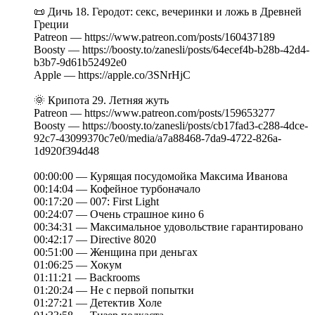
📜 Дичь 18. Геродот: секс, вечеринки и ложь в Древней
Греции
Patreon — https://www.patreon.com/posts/160437189
Boosty — https://boosty.to/zanesli/posts/64ecef4b-b28b-42d4-
b3b7-9d61b52492e0
Apple — https://apple.co/3SNrHjC
🌞 Крипота 29. Летняя жуть
Patreon — https://www.patreon.com/posts/159653277
Boosty — https://boosty.to/zanesli/posts/cb17fad3-c288-4dce-
92c7-43099370c7e0/media/a7a88468-7da9-4722-826a-
1d920f394d48
00:00:00 — Курящая посудомойка Максима Иванова
00:14:04 — Кофейное турбоначало
00:17:20 — 007: First Light
00:24:07 — Очень страшное кино 6
00:34:31 — Максимальное удовольствие гарантировано
00:42:17 — Directive 8020
00:51:00 — Женщина при деньгах
01:06:25 — Хокум
01:11:21 — Backrooms
01:20:24 — Не с первой попытки
01:27:21 — Детектив Холе