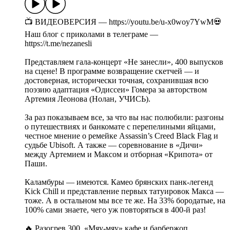
📺 ВИДЕОВЕРСИЯ — https://youtu.be/u-x0woy7YwM💀
Наш блог с приколами в телеграме —
https://t.me/nezanesli
Представляем гала-концерт «Не занесли», 400 выпусков
на сцене! В программе возвращение скетчей — и
достоверная, исторически точная, сохранившая всю
поэзию адаптация «Одиссеи» Гомера за авторством
Артемия Леонова (Нолан, УЧИСЬ).
За раз показываем все, за что вы нас полюбили: разгоны
о путешествиях и банкомате с перепелиными яйцами,
честное мнение о ремейке Assassin’s Creed Black Flag и
судьбе Ubisoft. А также — соревнование в «Дичи»
между Артемием и Максом и отборная «Крипота» от
Паши.
Каламбуры — имеются. Камео брянских панк-легенд
Kick Chill и представление первых татуировок Макса —
тоже. А в остальном мы все те же. На 33% бородатые, на
100% сами знаете, чего уж повторяться в 400-й раз!
🔥 Разогрев 300. «Мяу-мяу» кафе и барбержоп