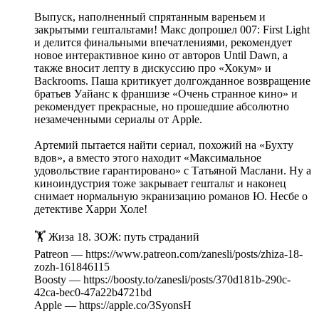
Выпуск, наполненный спрятанным вареньем и
закрытыми гештальтами! Макс допрошел 007: First Light
и делится финальными впечатлениями, рекомендует
новое интерактивное кино от авторов Until Dawn, а
также вносит лепту в дискуссию про «Хокум» и
Backrooms. Паша критикует долгожданное возвращение
братьев Уайанс к франшизе «Очень странное кино» и
рекомендует прекрасные, но прошедшие абсолютно
незамеченными сериалы от Apple.
Артемий пытается найти сериал, похожий на «Бухту
вдов», а вместо этого находит «Максимальное
удовольствие гарантировано» с Татьяной Маслани. Ну а
киноиндустрия тоже закрывает гештальт и наконец
снимает нормальную экранизацию романов Ю. Несбе о
детективе Харри Холе!
🏋️ Жиза 18. ЗОЖ: путь страданий
Patreon — https://www.patreon.com/zanesli/posts/zhiza-18-
zozh-161846115
Boosty — https://boosty.to/zanesli/posts/370d181b-290c-
42ca-bec0-47a22b4721bd
Apple — https://apple.co/3SyonsH