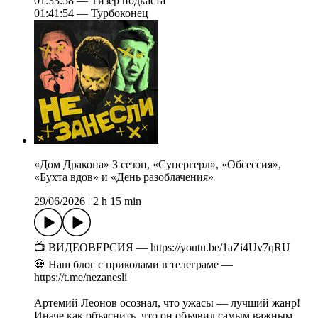
01:33:58 — Тизер подкаста
01:41:54 — Турбоконец
«Дом Дракона» 3 сезон, «Супергерл», «Обсессия»,
«Бухта вдов» и «День разоблачения»
29/06/2026
|
2 h 15 min
📺 ВИДЕОВЕРСИЯ — https://youtu.be/1aZi4Uv7qRU
💀 Наш блог с приколами в телеграме —
https://t.me/nezanesli
Артемий Леонов осознал, что ужасы — лучший жанр!
Иначе как объяснить, что он объявил самым важным