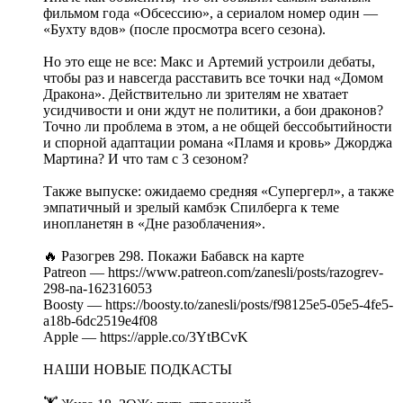
фильмом года «Обсессию», а сериалом номер один —
«Бухту вдов» (после просмотра всего сезона).
Но это еще не все: Макс и Артемий устроили дебаты,
чтобы раз и навсегда расставить все точки над «Домом
Дракона». Действительно ли зрителям не хватает
усидчивости и они ждут не политики, а бои драконов?
Точно ли проблема в этом, а не общей бессобытийности
и спорной адаптации романа «Пламя и кровь» Джорджа
Мартина? И что там с 3 сезоном?
Также выпуске: ожидаемо средняя «Супергерл», а также
эмпатичный и зрелый камбэк Спилберга к теме
инопланетян в «Дне разоблачения».
🔥 Разогрев 298. Покажи Бабавск на карте
Patreon — https://www.patreon.com/zanesli/posts/razogrev-
298-na-162316053
Boosty — https://boosty.to/zanesli/posts/f98125e5-05e5-4fe5-
a18b-6dc2519e4f08
Apple — https://apple.co/3YtBCvK
НАШИ НОВЫЕ ПОДКАСТЫ