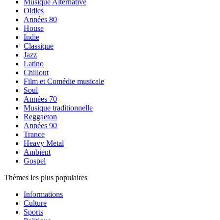
Musique Alternative
Oldies
Années 80
House
Indie
Classique
Jazz
Latino
Chillout
Film et Comédie musicale
Soul
Années 70
Musique traditionnelle
Reggaeton
Années 90
Trance
Heavy Metal
Ambient
Gospel
Thèmes les plus populaires
Informations
Culture
Sports