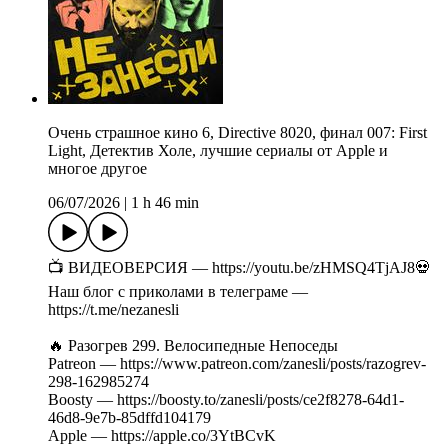
Очень страшное кино 6, Directive 8020, финал 007: First
Light, Детектив Холе, лучшие сериалы от Apple и
многое другое
06/07/2026
|
1 h 46 min
📺 ВИДЕОВЕРСИЯ — https://youtu.be/zHMSQ4TjAJ8💀
Наш блог с приколами в телеграме —
https://t.me/nezanesli
🔥 Разогрев 299. Велосипедные Непоседы
Patreon — https://www.patreon.com/zanesli/posts/razogrev-
298-162985274
Boosty — https://boosty.to/zanesli/posts/ce2f8278-64d1-
46d8-9e7b-85dffd104179
Apple — https://apple.co/3YtBCvK