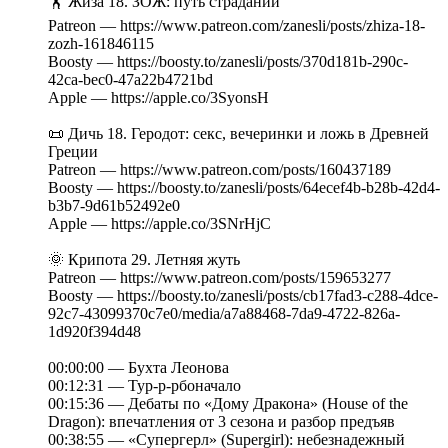
🏋️ Жиза 18. ЗОЖ: путь страданий
Patreon — https://www.patreon.com/zanesli/posts/zhiza-18-
zozh-161846115
Boosty — https://boosty.to/zanesli/posts/370d181b-290c-
42ca-bec0-47a22b4721bd
Apple — https://apple.co/3SyonsH
📜 Дичь 18. Геродот: секс, вечеринки и ложь в Древней
Греции
Patreon — https://www.patreon.com/posts/160437189
Boosty — https://boosty.to/zanesli/posts/64ecef4b-b28b-42d4-
b3b7-9d61b52492e0
Apple — https://apple.co/3SNrHjC
🌞 Крипота 29. Летняя жуть
Patreon — https://www.patreon.com/posts/159653277
Boosty — https://boosty.to/zanesli/posts/cb17fad3-c288-4dce-
92c7-43099370c7e0/media/a7a88468-7da9-4722-826a-
1d920f394d48
00:00:00 — Бухта Леонова
00:12:31 — Тур-р-рбоначало
00:15:36 — Дебаты по «Дому Дракона» (House of the
Dragon): впечатления от 3 сезона и разбор предъяв
00:38:55 — «Супергерл» (Supergirl): небезнадежный