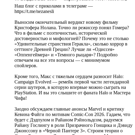
Наш блог с приколами в телеграме —
https://t.me/nezanesli
Выносим окончательный вердикт новому фильму
Кристофера Нолана. Точно ли режиссер понял Гомера?
Что в фильме с поэтичностью, исторической
достоверностью и мифологией? Почему это не столько
«Удивительные странствия Геракла», сколько хоррор в
сеттинге Древней Греции? Лучше ли «Одиссея»
«Оппенгеймера» и «Темного рыцаря»? Подробно
отвечаем на все эти вопросы — с минимумом
спойлеров.
Кроме того, Макс с тяжелым сердцем разносит Halo:
Campaign Evolved — ремейк первой части легендарной
серии шутеров, в которую впервые можно сыграть на
PlayStation. И вы это слышите от фаната Halo и Мастера
Чифа!
Заодно обсуждаем главные анонсы Marvel и критику
Кевина Файги по мотивам Comic-Con 2026. Гадаем, что
будет с Дэдпулом и Райаном Рэйнольдсом, радуемся
Райану Гослингу в роли Призрачного Гонщика и Дэвиду
Джонссону в «Черной Пантере 3». Строим теории о