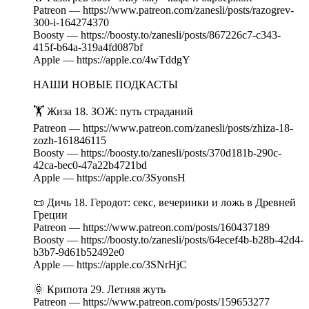
Patreon — https://www.patreon.com/zanesli/posts/razogrev-
300-i-164274370
Boosty — https://boosty.to/zanesli/posts/867226c7-c343-
415f-b64a-319a4fd087bf
Apple — https://apple.co/4wTddgY
НАШИ НОВЫЕ ПОДКАСТЫ
🏋️ Жиза 18. ЗОЖ: путь страданий
Patreon — https://www.patreon.com/zanesli/posts/zhiza-18-
zozh-161846115
Boosty — https://boosty.to/zanesli/posts/370d181b-290c-
42ca-bec0-47a22b4721bd
Apple — https://apple.co/3SyonsH
📜 Дичь 18. Геродот: секс, вечеринки и ложь в Древней
Греции
Patreon — https://www.patreon.com/posts/160437189
Boosty — https://boosty.to/zanesli/posts/64ecef4b-b28b-42d4-
b3b7-9d61b52492e0
Apple — https://apple.co/3SNrHjC
🌞 Крипота 29. Летняя жуть
Patreon — https://www.patreon.com/posts/159653277