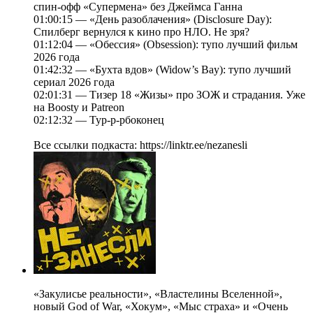
спин-офф «Супермена» без Джеймса Ганна
01:00:15 — «День разоблачения» (Disclosure Day):
Спилберг вернулся к кино про НЛО. Не зря?
01:12:04 — «Обессия» (Obsession): тупо лучший фильм
2026 года
01:42:32 — «Бухта вдов» (Widow’s Bay): тупо лучший
сериал 2026 года
02:01:31 — Тизер 18 «Жизы» про ЗОЖ и страдания. Уже
на Boosty и Patreon
02:12:32 — Тур-р-рбоконец
Все ссылки подкаста: https://linktr.ee/nezanesli
«Закулисье реальности», «Властелины Вселенной»,
новый God of War, «Хокум», «Мыс страха» и «Очень