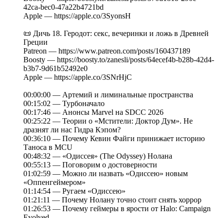
42ca-bec0-47a22b4721bd
Apple — https://apple.co/3SyonsH
📜 Дичь 18. Геродот: секс, вечеринки и ложь в Древней
Греции
Patreon — https://www.patreon.com/posts/160437189
Boosty — https://boosty.to/zanesli/posts/64ecef4b-b28b-42d4-
b3b7-9d61b52492e0
Apple — https://apple.co/3SNrHjC
00:00:00 — Артемий и лиминальные пространства
00:15:02 — Турбоначало
00:17:46 — Анонсы Marvel на SDCC 2026
00:25:22 — Теории о «Мстители: Доктор Дум». Не
дразнят ли нас Гидра Кэпом?
00:36:10 — Почему Кевин Файги принижает историю
Таноса в MCU
00:48:32 — «Одиссея» (The Odyssey) Нолана
00:55:13 — Поговорим о достоверности
01:02:59 — Можно ли назвать «Одиссею» новым
«Оппенгеймером»
01:14:54 — Ругаем «Одиссею»
01:21:11 — Почему Нолану точно стоит снять хоррор
01:26:53 — Почему геймеры в ярости от Halo: Campaign
Evolved