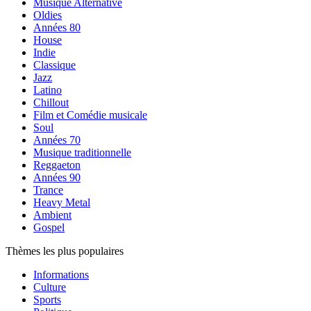
Musique Alternative
Oldies
Années 80
House
Indie
Classique
Jazz
Latino
Chillout
Film et Comédie musicale
Soul
Années 70
Musique traditionnelle
Reggaeton
Années 90
Trance
Heavy Metal
Ambient
Gospel
Thèmes les plus populaires
Informations
Culture
Sports