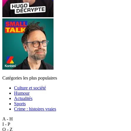
Catégories les plus populaires
Culture et société
Humour
Actualités
Sports
Crime : histoires vraies
A - H
I - P
Q - Z