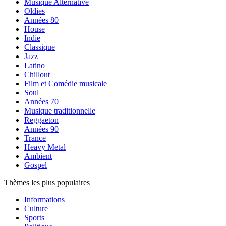
Musique Alternative
Oldies
Années 80
House
Indie
Classique
Jazz
Latino
Chillout
Film et Comédie musicale
Soul
Années 70
Musique traditionnelle
Reggaeton
Années 90
Trance
Heavy Metal
Ambient
Gospel
Thèmes les plus populaires
Informations
Culture
Sports