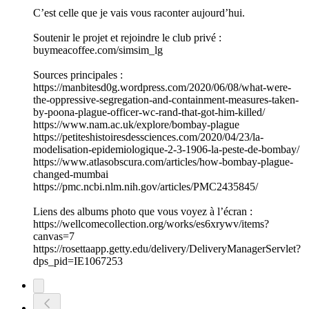
C’est celle que je vais vous raconter aujourd’hui.
Soutenir le projet et rejoindre le club privé :
buymeacoffee.com/simsim_lg
Sources principales :
https://manbitesd0g.wordpress.com/2020/06/08/what-were-
the-oppressive-segregation-and-containment-measures-taken-
by-poona-plague-officer-wc-rand-that-got-him-killed/
https://www.nam.ac.uk/explore/bombay-plague
https://petiteshistoiresdessciences.com/2020/04/23/la-
modelisation-epidemiologique-2-3-1906-la-peste-de-bombay/
https://www.atlasobscura.com/articles/how-bombay-plague-
changed-mumbai
https://pmc.ncbi.nlm.nih.gov/articles/PMC2435845/
Liens des albums photo que vous voyez à l’écran :
https://wellcomecollection.org/works/es6xrywv/items?
canvas=7
https://rosettaapp.getty.edu/delivery/DeliveryManagerServlet?
dps_pid=IE1067253