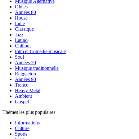
Musique Alternative
Oldies
Années 80
House
Indie
Classique
Jazz
Latino
Chillout
Film et Comédie musicale
Soul
Années 70
Musique traditionnelle
Reggaeton
Années 90
Trance
Heavy Metal
Ambient
Gospel
Thèmes les plus populaires
Informations
Culture
Sports