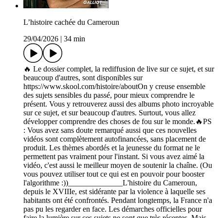
L’histoire cachée du Cameroun
29/04/2026
|
34 min
🔥 Le dossier complet, la rediffusion de live sur ce sujet, et sur
beaucoup d'autres, sont disponibles sur
https://www.skool.com/histoire/aboutOn y creuse ensemble
des sujets sensibles du passé, pour mieux comprendre le
présent. Vous y retrouverez aussi des albums photo incroyable
sur ce sujet, et sur beaucoup d'autres. Surtout, vous allez
développer comprendre des choses de fou sur le monde.🔥PS
: Vous avez sans doute remarqué aussi que ces nouvelles
vidéos sont complètement autofinancées, sans placement de
produit. Les thèmes abordés et la jeunesse du format ne le
permettent pas vraiment pour l'instant. Si vous avez aimé la
vidéo, c'est aussi le meilleur moyen de soutenir la chaîne. (Ou
vous pouvez utiliser tout ce qui est en pouvoir pour booster
l'algorithme :))______________L'histoire du Cameroun,
depuis le XVIIIe, est sidérante par la violence à laquelle ses
habitants ont été confrontés. Pendant longtemps, la France n'a
pas pu les regarder en face. Les démarches officielles pour
faire la lumière sur ces sujets ne sont que très récentes. Mais