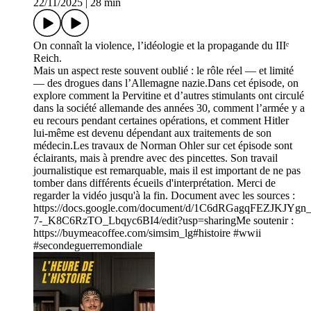
22/11/2025
|
28 min
On connaît la violence, l’idéologie et la propagande du IIIᵉ
Reich.
Mais un aspect reste souvent oublié : le rôle réel — et limité
— des drogues dans l’Allemagne nazie.Dans cet épisode, on
explore comment la Pervitine et d’autres stimulants ont circulé
dans la société allemande des années 30, comment l’armée y a
eu recours pendant certaines opérations, et comment Hitler
lui-même est devenu dépendant aux traitements de son
médecin.Les travaux de Norman Ohler sur cet épisode sont
éclairants, mais à prendre avec des pincettes. Son travail
journalistique est remarquable, mais il est important de ne pas
tomber dans différents écueils d'interprétation. Merci de
regarder la vidéo jusqu'à la fin. Document avec les sources :
https://docs.google.com/document/d/1C6dRGagqFEZJKJYgn
7-_K8C6RzTO_Lbqyc6BI4/edit?usp=sharingMe soutenir :
https://buymeacoffee.com/simsim_lg#histoire #wwii
#secondeguerremondiale