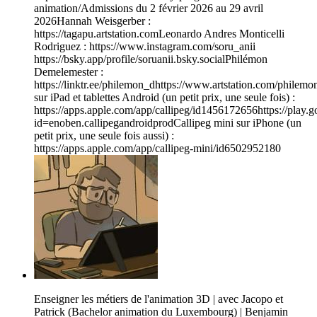
animation/Admissions du 2 février 2026 au 29 avril
2026Hannah Weisgerber :
https://tagapu.artstation.comLeonardo Andres Monticelli
Rodriguez : https://www.instagram.com/soru_anii
https://bsky.app/profile/soruanii.bsky.socialPhilémon
Demelemester :
https://linktr.ee/philemon_dhttps://www.artstation.com/philem
sur iPad et tablettes Android (un petit prix, une seule fois) :
https://apps.apple.com/app/callipeg/id1456172656https://play.g
id=enoben.callipegandroidprodCallipeg mini sur iPhone (un
petit prix, une seule fois aussi) :
https://apps.apple.com/app/callipeg-mini/id6502952180
Enseigner les métiers de l'animation 3D | avec Jacopo et
Patrick (Bachelor animation du Luxembourg) | Benjamin