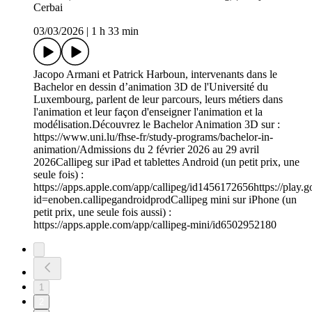
Cerbai
03/03/2026
|
1 h 33 min
Jacopo Armani et Patrick Harboun, intervenants dans le
Bachelor en dessin d’animation 3D de l'Université du
Luxembourg, parlent de leur parcours, leurs métiers dans
l'animation et leur façon d'enseigner l'animation et la
modélisation.Découvrez le Bachelor Animation 3D sur :
https://www.uni.lu/fhse-fr/study-programs/bachelor-in-
animation/Admissions du 2 février 2026 au 29 avril
2026Callipeg sur iPad et tablettes Android (un petit prix, une
seule fois) :
https://apps.apple.com/app/callipeg/id1456172656https://play.g
id=enoben.callipegandroidprodCallipeg mini sur iPhone (un
petit prix, une seule fois aussi) :
https://apps.apple.com/app/callipeg-mini/id6502952180
1
2