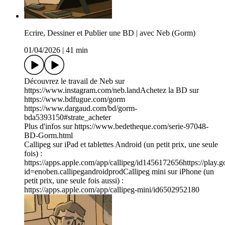
Ecrire, Dessiner et Publier une BD | avec Neb (Gorm)
01/04/2026
|
41 min
Découvrez le travail de Neb sur
https://www.instagram.com/neb.landAchetez la BD sur
https://www.bdfugue.com/gorm
https://www.dargaud.com/bd/gorm-
bda5393150#strate_acheter
Plus d'infos sur https://www.bedetheque.com/serie-97048-
BD-Gorm.html
Callipeg sur iPad et tablettes Android (un petit prix, une seule
fois) :
https://apps.apple.com/app/callipeg/id1456172656https://play.g
id=enoben.callipegandroidprodCallipeg mini sur iPhone (un
petit prix, une seule fois aussi) :
https://apps.apple.com/app/callipeg-mini/id6502952180