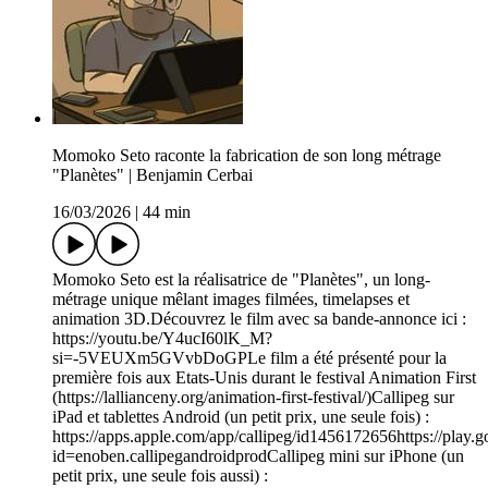
Momoko Seto raconte la fabrication de son long métrage
"Planètes" | Benjamin Cerbai
16/03/2026
|
44 min
Momoko Seto est la réalisatrice de "Planètes", un long-
métrage unique mêlant images filmées, timelapses et
animation 3D.Découvrez le film avec sa bande-annonce ici :
https://youtu.be/Y4ucI60lK_M?
si=-5VEUXm5GVvbDoGPLe film a été présenté pour la
première fois aux Etats-Unis durant le festival Animation First
(https://lallianceny.org/animation-first-festival/)Callipeg sur
iPad et tablettes Android (un petit prix, une seule fois) :
https://apps.apple.com/app/callipeg/id1456172656https://play.g
id=enoben.callipegandroidprodCallipeg mini sur iPhone (un
petit prix, une seule fois aussi) :