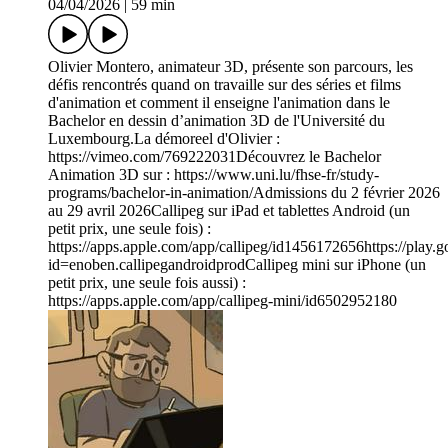
04/04/2026
|
59 min
Olivier Montero, animateur 3D, présente son parcours, les
défis rencontrés quand on travaille sur des séries et films
d'animation et comment il enseigne l'animation dans le
Bachelor en dessin d’animation 3D de l'Université du
Luxembourg.La démoreel d'Olivier :
https://vimeo.com/769222031Découvrez le Bachelor
Animation 3D sur : https://www.uni.lu/fhse-fr/study-
programs/bachelor-in-animation/Admissions du 2 février 2026
au 29 avril 2026Callipeg sur iPad et tablettes Android (un
petit prix, une seule fois) :
https://apps.apple.com/app/callipeg/id1456172656https://play.g
id=enoben.callipegandroidprodCallipeg mini sur iPhone (un
petit prix, une seule fois aussi) :
https://apps.apple.com/app/callipeg-mini/id6502952180