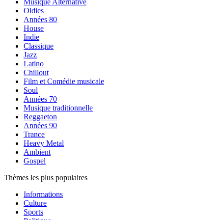
Musique Alternative
Oldies
Années 80
House
Indie
Classique
Jazz
Latino
Chillout
Film et Comédie musicale
Soul
Années 70
Musique traditionnelle
Reggaeton
Années 90
Trance
Heavy Metal
Ambient
Gospel
Thèmes les plus populaires
Informations
Culture
Sports