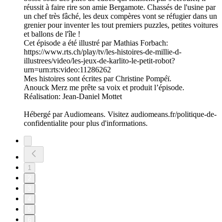
réussit à faire rire son amie Bergamote. Chassés de l'usine par
un chef très fâché, les deux compères vont se réfugier dans un
grenier pour inventer les tout premiers puzzles, petites voitures
et ballons de l'île !
Cet épisode a été illustré par Mathias Forbach:
https://www.rts.ch/play/tv/les-histoires-de-millie-d-
illustrees/video/les-jeux-de-karlito-le-petit-robot?
urn=urn:rts:video:11286262
Mes histoires sont écrites par Christine Pompéï.
Anouck Merz me prête sa voix et produit l’épisode.
Réalisation: Jean-Daniel Mottet
Hébergé par Audiomeans. Visitez audiomeans.fr/politique-de-
confidentialite pour plus d'informations.
1
2
3
4
5
6