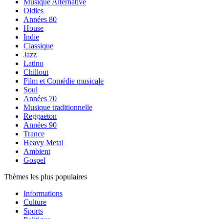
Musique Alternative
Oldies
Années 80
House
Indie
Classique
Jazz
Latino
Chillout
Film et Comédie musicale
Soul
Années 70
Musique traditionnelle
Reggaeton
Années 90
Trance
Heavy Metal
Ambient
Gospel
Thèmes les plus populaires
Informations
Culture
Sports