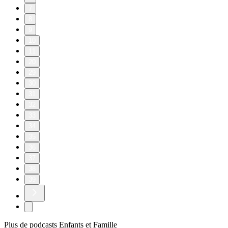
7
8
9
10
11
20
29
30
31
32
33
34
35
36
37
38
39
Plus de podcasts Enfants et Famille