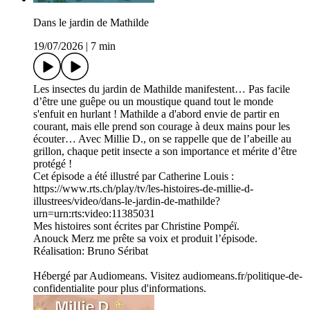
Dans le jardin de Mathilde
19/07/2026
|
7 min
Les insectes du jardin de Mathilde manifestent… Pas facile
d’être une guêpe ou un moustique quand tout le monde
s'enfuit en hurlant ! Mathilde a d'abord envie de partir en
courant, mais elle prend son courage à deux mains pour les
écouter… Avec Millie D., on se rappelle que de l’abeille au
grillon, chaque petit insecte a son importance et mérite d’être
protégé !
Cet épisode a été illustré par Catherine Louis :
https://www.rts.ch/play/tv/les-histoires-de-millie-d-
illustrees/video/dans-le-jardin-de-mathilde?
urn=urn:rts:video:11385031
Mes histoires sont écrites par Christine Pompéï.
Anouck Merz me prête sa voix et produit l’épisode.
Réalisation: Bruno Séribat
Hébergé par Audiomeans. Visitez audiomeans.fr/politique-de-
confidentialite pour plus d'informations.