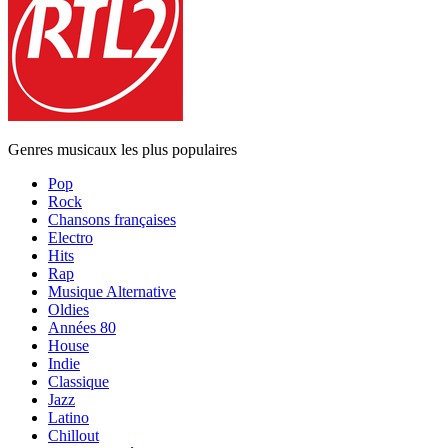
Genres musicaux les plus populaires
Pop
Rock
Chansons françaises
Electro
Hits
Rap
Musique Alternative
Oldies
Années 80
House
Indie
Classique
Jazz
Latino
Chillout