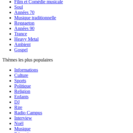
Film et Comédie musicale
Soul
Années 70
Musique traditionnelle
Reggaeton
Années 90
Trance
Heavy Metal
Ambient
Gospel
Thèmes les plus populaires
Informations
Culture
Sports
Politique
Religion
Enfants
DJ
Rire
Radio Campus
Interview
Noël
Musique