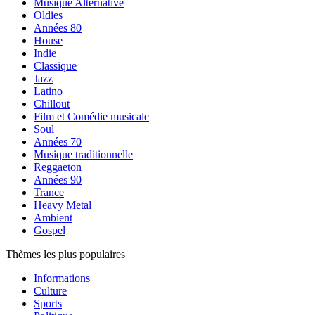
Musique Alternative
Oldies
Années 80
House
Indie
Classique
Jazz
Latino
Chillout
Film et Comédie musicale
Soul
Années 70
Musique traditionnelle
Reggaeton
Années 90
Trance
Heavy Metal
Ambient
Gospel
Thèmes les plus populaires
Informations
Culture
Sports