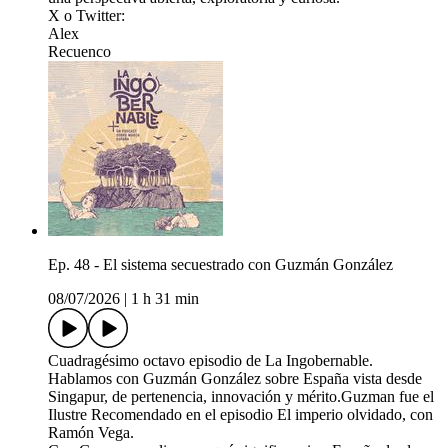
X o Twitter:
⁠⁠⁠⁠⁠⁠⁠⁠⁠⁠Alex⁠⁠⁠⁠⁠⁠⁠⁠⁠⁠
⁠⁠⁠⁠⁠⁠⁠⁠⁠⁠Recuenco⁠⁠
Ep. 48 - El sistema secuestrado con Guzmán González
08/07/2026
|
1 h 31 min
Cuadragésimo octavo episodio de La Ingobernable.
Hablamos con Guzmán González sobre España vista desde
Singapur, de pertenencia, innovación y mérito.Guzman fue el
Ilustre Recomendado en el episodio El imperio olvidado, con
Ramón Vega.