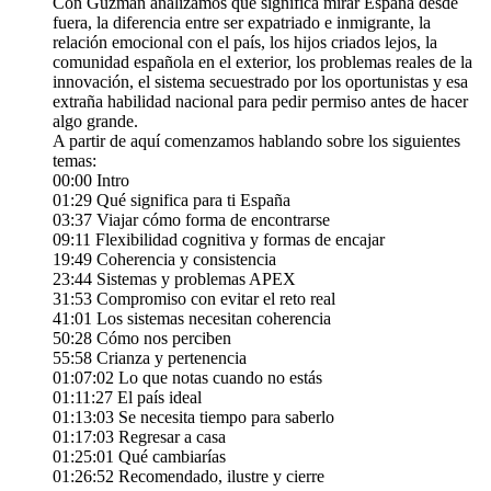
Con Guzman analizamos qué significa mirar España desde
fuera, la diferencia entre ser expatriado e inmigrante, la
relación emocional con el país, los hijos criados lejos, la
comunidad española en el exterior, los problemas reales de la
innovación, el sistema secuestrado por los oportunistas y esa
extraña habilidad nacional para pedir permiso antes de hacer
algo grande.
A partir de aquí comenzamos hablando sobre los siguientes
temas:
00:00 Intro
01:29 Qué significa para ti España
03:37 Viajar cómo forma de encontrarse
09:11 Flexibilidad cognitiva y formas de encajar
19:49 Coherencia y consistencia
23:44 Sistemas y problemas APEX
31:53 Compromiso con evitar el reto real
41:01 Los sistemas necesitan coherencia
50:28 Cómo nos perciben
55:58 Crianza y pertenencia
01:07:02 Lo que notas cuando no estás
01:11:27 El país ideal
01:13:03 Se necesita tiempo para saberlo
01:17:03 Regresar a casa
01:25:01 Qué cambiarías
01:26:52 Recomendado, ilustre y cierre