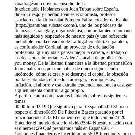
Cuadragésimo noveno episodio de La
Ingobernable.Hablamos con Joan Tubau sobre España,
dinero, riesgo y libertad.Joan es economista, profesor
asociado en la Universitat Pompeu Fabra, creador de Kapital
(https://joantubau.substack.com/), uno de los pódcasts de
finanzas, estrategia y, digámoslo así, comportamiento humano
más seguidos y respetados de nuestro país (y una referencia
ineludible para la creación de La Ingobernable).En paralelo,
es confundador Cardinal, un proyecto de orientación
profesional que ayuda a pensar mejor la carrera, el trabajo o
las decisiones importantes.Además, acaba de publicar Fuck
you money. De la libertad financiera a la libertad personalCon
Joan analizamos por qué hablar de dinero sigue siendo
incómodo, cómo se crea y se destruye el capital, la obsesión
por la estabilidad, el miedo a arriesgar, los impuestos, la
inflación, el ahorro y esa extraña tendencia nacional a castigar
a quien intenta construir algo propio.
A partir de aquí comenzamos hablando sobre los siguientes
temas:
00:00 Intro02:19 Qué significa para ti España05:09 El poco
respeto al dinero08:09 De Piketti a Bastos pasando por el
funcionariado14:33 El momento en que todo cambió23:20
Entender el mundo desde lo vivido35:44 Nuestra relación con
el dinero41:29 Qué premiamos más en España50:14
Colchones financieros e incertidumbre56:18 Juventud y toma