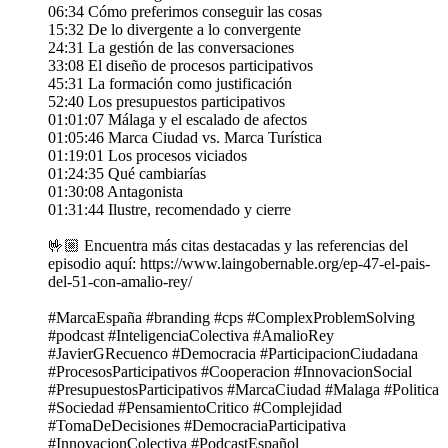
06:34 Cómo preferimos conseguir las cosas
15:32 De lo divergente a lo convergente
24:31 La gestión de las conversaciones
33:08 El diseño de procesos participativos
45:31 La formación como justificación
52:40 Los presupuestos participativos
01:01:07 Málaga y el escalado de afectos
01:05:46 Marca Ciudad vs. Marca Turística
01:19:01 Los procesos viciados
01:24:35 Qué cambiarías
01:30:08 Antagonista
01:31:44 Ilustre, recomendado y cierre
🤟🏼 Encuentra más citas destacadas y las referencias del
episodio aquí: https://www.laingobernable.org/ep-47-el-pais-
del-51-con-amalio-rey/
#MarcaEspaña #branding #cps #ComplexProblemSolving
#podcast #InteligenciaColectiva #AmalioRey
#JavierGRecuenco #Democracia #ParticipacionCiudadana
#ProcesosParticipativos #Cooperacion #InnovacionSocial
#PresupuestosParticipativos #MarcaCiudad #Malaga #Politica
#Sociedad #PensamientoCritico #Complejidad
#TomaDeDecisiones #DemocraciaParticipativa
#InnovacionColectiva #PodcastEspañol