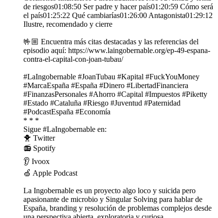
de riesgos01:08:50 Ser padre y hacer país01:20:59 Cómo será
el país01:25:22 Qué cambiarías01:26:00 Antagonista01:29:12
Ilustre, recomendado y cierre
🤟🏼 Encuentra más citas destacadas y las referencias del
episodio aquí: https://www.laingobernable.org/ep-49-espana-
contra-el-capital-con-joan-tubau/
#LaIngobernable #JoanTubau #Kapital #FuckYouMoney
#MarcaEspaña #España #Dinero #LibertadFinanciera
#FinanzasPersonales #Ahorro #Capital #Impuestos #Piketty
#Estado #Cataluña #Riesgo #Juventud #Paternidad
#PodcastEspaña #Economía
* * *
Sigue #LaIngobernable en:
🐥 ⁠⁠⁠⁠⁠⁠⁠⁠⁠⁠Twitter⁠⁠⁠⁠⁠⁠⁠⁠⁠⁠
📻 ⁠⁠⁠⁠⁠⁠⁠⁠⁠⁠Spotify⁠⁠⁠⁠⁠⁠⁠⁠⁠⁠
👂 ⁠⁠⁠⁠⁠⁠⁠⁠⁠⁠Ivoox⁠⁠⁠⁠⁠⁠⁠⁠⁠⁠
🍏 ⁠⁠⁠⁠⁠⁠⁠⁠⁠⁠Apple Podcast⁠⁠⁠⁠⁠⁠⁠⁠⁠⁠
La Ingobernable es un proyecto algo loco y suicida pero
apasionante de ⁠⁠⁠⁠⁠⁠⁠⁠⁠⁠microbio⁠⁠⁠⁠⁠⁠⁠⁠⁠⁠ y ⁠⁠⁠⁠⁠⁠⁠⁠⁠⁠Singular Solving⁠⁠⁠⁠⁠⁠⁠⁠⁠⁠ para hablar de
España, branding y resolución de problemas complejos desde
una perspectiva abierta, exploratoria y curiosa.