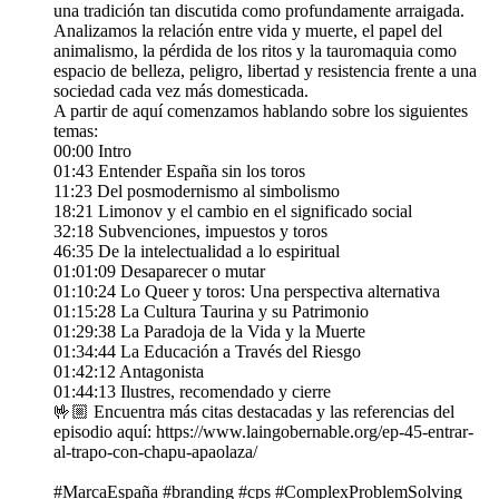
una tradición tan discutida como profundamente arraigada.
Analizamos la relación entre vida y muerte, el papel del
animalismo, la pérdida de los ritos y la tauromaquia como
espacio de belleza, peligro, libertad y resistencia frente a una
sociedad cada vez más domesticada.
A partir de aquí comenzamos hablando sobre los siguientes
temas:
00:00 Intro
01:43 Entender España sin los toros
11:23 Del posmodernismo al simbolismo
18:21 Limonov y el cambio en el significado social
32:18 Subvenciones, impuestos y toros
46:35 De la intelectualidad a lo espiritual
01:01:09 Desaparecer o mutar
01:10:24 Lo Queer y toros: Una perspectiva alternativa
01:15:28 La Cultura Taurina y su Patrimonio
01:29:38 La Paradoja de la Vida y la Muerte
01:34:44 La Educación a Través del Riesgo
01:42:12 Antagonista
01:44:13 Ilustres, recomendado y cierre
🤟🏼 Encuentra más citas destacadas y las referencias del
episodio aquí: https://www.laingobernable.org/ep-45-entrar-
al-trapo-con-chapu-apaolaza/
#MarcaEspaña #branding #cps #ComplexProblemSolving