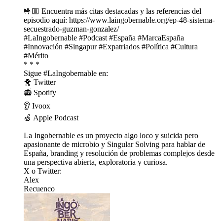
🤟🏼 Encuentra más citas destacadas y las referencias del
episodio aquí: https://www.laingobernable.org/ep-48-sistema-
secuestrado-guzman-gonzalez/
#LaIngobernable #Podcast #España #MarcaEspaña
#Innovación #Singapur #Expatriados #Política #Cultura
#Mérito
* * *
Sigue #LaIngobernable en:
🐥 ⁠⁠⁠⁠⁠⁠⁠⁠⁠Twitter⁠⁠⁠⁠⁠⁠⁠⁠⁠
📻 ⁠⁠⁠⁠⁠⁠⁠⁠⁠Spotify⁠⁠⁠⁠⁠⁠⁠⁠⁠
👂 ⁠⁠⁠⁠⁠⁠⁠⁠⁠Ivoox⁠⁠⁠⁠⁠⁠⁠⁠⁠
🍏 ⁠⁠⁠⁠⁠⁠⁠⁠⁠Apple Podcast⁠⁠⁠⁠⁠⁠⁠⁠⁠
La Ingobernable es un proyecto algo loco y suicida pero
apasionante de ⁠⁠⁠⁠⁠⁠⁠⁠⁠microbio⁠⁠⁠⁠⁠⁠⁠⁠⁠ y ⁠⁠⁠⁠⁠⁠⁠⁠⁠Singular Solving⁠⁠⁠⁠⁠⁠⁠⁠⁠ para hablar de
España, branding y resolución de problemas complejos desde
una perspectiva abierta, exploratoria y curiosa.
X o Twitter:
⁠⁠⁠⁠⁠⁠⁠⁠⁠Alex⁠⁠⁠⁠⁠⁠⁠⁠⁠
⁠⁠⁠⁠⁠⁠⁠⁠⁠Recuenco⁠⁠