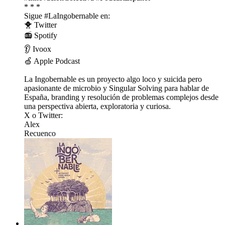
* * *
Sigue #LaIngobernable en:
🐥 ⁠⁠⁠⁠⁠⁠⁠⁠Twitter⁠⁠⁠⁠⁠⁠⁠⁠
📻 ⁠⁠⁠⁠⁠⁠⁠⁠Spotify⁠⁠⁠⁠⁠⁠⁠⁠
👂 ⁠⁠⁠⁠⁠⁠⁠⁠Ivoox⁠⁠⁠⁠⁠⁠⁠⁠
🍏 ⁠⁠⁠⁠⁠⁠⁠⁠Apple Podcast⁠⁠⁠⁠⁠⁠⁠⁠
La Ingobernable es un proyecto algo loco y suicida pero
apasionante de ⁠⁠⁠⁠⁠⁠⁠⁠microbio⁠⁠⁠⁠⁠⁠⁠⁠ y ⁠⁠⁠⁠⁠⁠⁠⁠Singular Solving⁠⁠⁠⁠⁠⁠⁠⁠ para hablar de
España, branding y resolución de problemas complejos desde
una perspectiva abierta, exploratoria y curiosa.
X o Twitter:
⁠⁠⁠⁠⁠⁠⁠⁠Alex⁠⁠⁠⁠⁠⁠⁠⁠
⁠⁠⁠⁠⁠⁠⁠⁠Recuenco⁠⁠