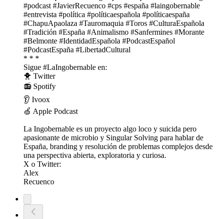
#podcast #JavierRecuenco #cps #españa #laingobernable
#entrevista #política #políticaespañola #políticaespaña
#ChapuApaolaza #Tauromaquia #Toros #CulturaEspañola
#Tradición #España #Animalismo #Sanfermines #Morante
#Belmonte #IdentidadEspañola #PodcastEspañol
#PodcastEspaña #LibertadCultural
* * *
Sigue #LaIngobernable en:
🐥 ⁠⁠⁠⁠⁠⁠Twitter⁠⁠⁠⁠⁠⁠
📻 ⁠⁠⁠⁠⁠⁠Spotify⁠⁠⁠⁠⁠⁠
👂 ⁠⁠⁠⁠⁠⁠Ivoox⁠⁠⁠⁠⁠⁠
🍏 ⁠⁠⁠⁠⁠⁠Apple Podcast⁠⁠⁠⁠⁠⁠
La Ingobernable es un proyecto algo loco y suicida pero
apasionante de ⁠⁠⁠⁠⁠⁠microbio⁠⁠⁠⁠⁠⁠ y ⁠⁠⁠⁠⁠⁠Singular Solving⁠⁠⁠⁠⁠⁠ para hablar de
España, branding y resolución de problemas complejos desde
una perspectiva abierta, exploratoria y curiosa.
X o Twitter:
⁠⁠⁠⁠⁠⁠Alex⁠⁠⁠⁠⁠⁠
⁠⁠⁠⁠⁠⁠Recuenco⁠⁠