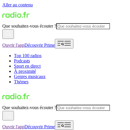
Aller au contenu
Que souhaitez-vous écouter ?
Ouvrir l'app
Découvrir Prime
Top 100 radios
Podcasts
Sport en direct
À proximité
Genres musicaux
Thèmes
Que souhaitez-vous écouter ?
Ouvrir l'app
Découvrir Prime