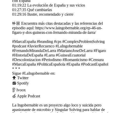
con España
01:19:22 La evolución de España y sus vicios
01:27:35 Qué cambiarías
01:29:16 Ilustre, recomendado y cierre
🤟🏼 Encuentra más citas destacadas y las referencias del
episodio aquí: https://www.laingobernable.org/ep-46-un-
figaro-y-dos-guineas-con-fernando-miranda-de-larra/
#MarcaEspaña #branding #cps #ComplexProblemSolving
#podcast #JavierRecuenco #LaIngobernable
#FernandoMirandaDeLarra #MarianoJoseDeLarra #Figaro
#HistoriaDeEspaña #Larra #GuineaEcuatorial
#Descolonizacion #Periodismo #Romanticismo #Censura
#MarcaEspaña #PoliticaEspañola #España #PodcastEspañol
* * *
Sigue #LaIngobernable en:
🐥 ⁠⁠⁠⁠⁠⁠⁠Twitter⁠⁠⁠⁠⁠⁠⁠
📻 ⁠⁠⁠⁠⁠⁠⁠Spotify⁠⁠⁠⁠⁠⁠⁠
👂 ⁠⁠⁠⁠⁠⁠⁠Ivoox⁠⁠⁠⁠⁠⁠⁠
🍏 ⁠⁠⁠⁠⁠⁠⁠Apple Podcast⁠⁠⁠⁠⁠⁠⁠
La Ingobernable es un proyecto algo loco y suicida pero
apasionante de ⁠⁠⁠⁠⁠⁠⁠microbio⁠⁠⁠⁠⁠⁠⁠ y ⁠⁠⁠⁠⁠⁠⁠Singular Solving⁠⁠⁠⁠⁠⁠⁠ para hablar de