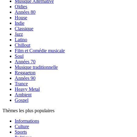
Musique Alternative
Oldies
Années 80
House
Indie
Classique
Jazz
Latino
Chillout
Film et Comédie musicale
Soul
Années 70
Musique traditionnelle
Reggaeton
Années 90
Trance
Heavy Metal
Ambient
Gospel
Thèmes les plus populaires
Informations
Culture
Sports