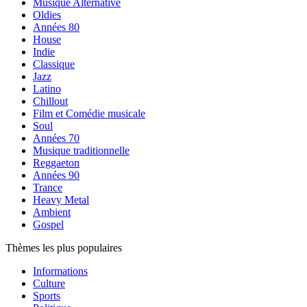
Musique Alternative
Oldies
Années 80
House
Indie
Classique
Jazz
Latino
Chillout
Film et Comédie musicale
Soul
Années 70
Musique traditionnelle
Reggaeton
Années 90
Trance
Heavy Metal
Ambient
Gospel
Thèmes les plus populaires
Informations
Culture
Sports