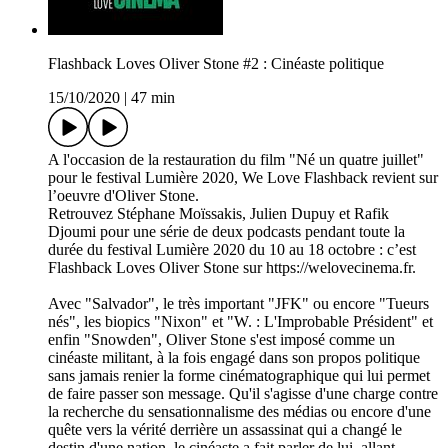
Flashback Loves Oliver Stone #2 : Cinéaste politique
15/10/2020
|
47 min
A l'occasion de la restauration du film "Né un quatre juillet"
pour le festival Lumière 2020, We Love Flashback revient sur
l’oeuvre d'Oliver Stone.
Retrouvez Stéphane Moïssakis, Julien Dupuy et Rafik
Djoumi pour une série de deux podcasts pendant toute la
durée du festival Lumière 2020 du 10 au 18 octobre : c’est
Flashback Loves Oliver Stone sur https://welovecinema.fr.
Avec "Salvador", le très important "JFK" ou encore "Tueurs
nés", les biopics "Nixon" et "W. : L'Improbable Président" et
enfin "Snowden", Oliver Stone s'est imposé comme un
cinéaste militant, à la fois engagé dans son propos politique
sans jamais renier la forme cinématographique qui lui permet
de faire passer son message. Qu'il s'agisse d'une charge contre
la recherche du sensationnalisme des médias ou encore d'une
quête vers la vérité derrière un assassinat qui a changé le
destin d'une nation, le cinéaste a fait parler de lui, allant