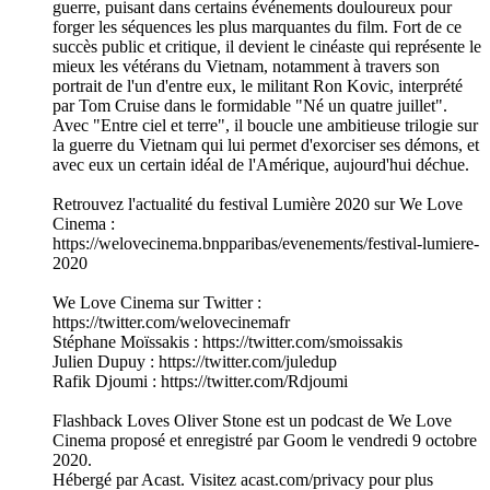
guerre, puisant dans certains événements douloureux pour
forger les séquences les plus marquantes du film. Fort de ce
succès public et critique, il devient le cinéaste qui représente le
mieux les vétérans du Vietnam, notamment à travers son
portrait de l'un d'entre eux, le militant Ron Kovic, interprété
par Tom Cruise dans le formidable "Né un quatre juillet".
Avec "Entre ciel et terre", il boucle une ambitieuse trilogie sur
la guerre du Vietnam qui lui permet d'exorciser ses démons, et
avec eux un certain idéal de l'Amérique, aujourd'hui déchue.
Retrouvez l'actualité du festival Lumière 2020 sur We Love
Cinema :
https://welovecinema.bnpparibas/evenements/festival-lumiere-
2020
We Love Cinema sur Twitter :
https://twitter.com/welovecinemafr
Stéphane Moïssakis : https://twitter.com/smoissakis
Julien Dupuy : https://twitter.com/juledup
Rafik Djoumi : https://twitter.com/Rdjoumi
Flashback Loves Oliver Stone est un podcast de We Love
Cinema proposé et enregistré par Goom le vendredi 9 octobre
2020.
Hébergé par Acast. Visitez acast.com/privacy pour plus