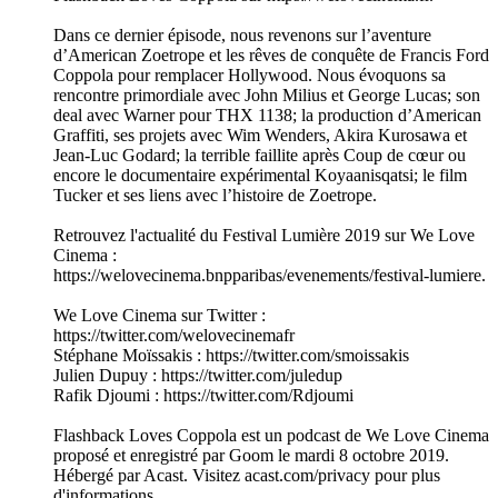
Dans ce dernier épisode, nous revenons sur l’aventure
d’American Zoetrope et les rêves de conquête de Francis Ford
Coppola pour remplacer Hollywood. Nous évoquons sa
rencontre primordiale avec John Milius et George Lucas; son
deal avec Warner pour THX 1138; la production d’American
Graffiti, ses projets avec Wim Wenders, Akira Kurosawa et
Jean-Luc Godard; la terrible faillite après Coup de cœur ou
encore le documentaire expérimental Koyaanisqatsi; le film
Tucker et ses liens avec l’histoire de Zoetrope.
Retrouvez l'actualité du Festival Lumière 2019 sur We Love
Cinema :
https://welovecinema.bnpparibas/evenements/festival-lumiere.
We Love Cinema sur Twitter :
https://twitter.com/welovecinemafr
Stéphane Moïssakis : https://twitter.com/smoissakis
Julien Dupuy : https://twitter.com/juledup
Rafik Djoumi : https://twitter.com/Rdjoumi
Flashback Loves Coppola est un podcast de We Love Cinema
proposé et enregistré par Goom le mardi 8 octobre 2019.
Hébergé par Acast. Visitez acast.com/privacy pour plus
d'informations.