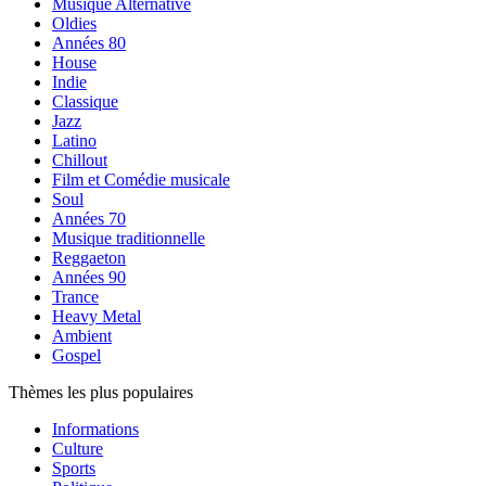
Musique Alternative
Oldies
Années 80
House
Indie
Classique
Jazz
Latino
Chillout
Film et Comédie musicale
Soul
Années 70
Musique traditionnelle
Reggaeton
Années 90
Trance
Heavy Metal
Ambient
Gospel
Thèmes les plus populaires
Informations
Culture
Sports