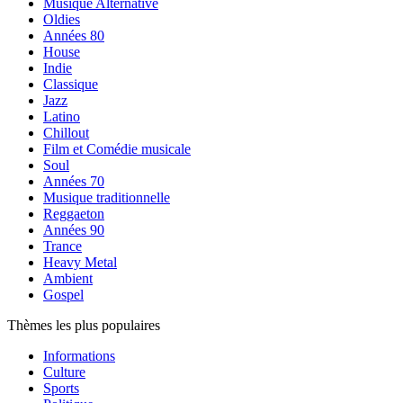
Musique Alternative
Oldies
Années 80
House
Indie
Classique
Jazz
Latino
Chillout
Film et Comédie musicale
Soul
Années 70
Musique traditionnelle
Reggaeton
Années 90
Trance
Heavy Metal
Ambient
Gospel
Thèmes les plus populaires
Informations
Culture
Sports