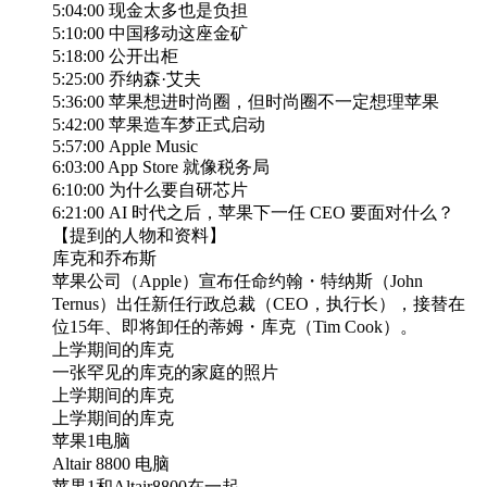
5:04:00 现金太多也是负担
5:10:00 中国移动这座金矿
5:18:00 公开出柜
5:25:00 乔纳森·艾夫
5:36:00 苹果想进时尚圈，但时尚圈不一定想理苹果
5:42:00 苹果造车梦正式启动
5:57:00 Apple Music
6:03:00 App Store 就像税务局
6:10:00 为什么要自研芯片
6:21:00 AI 时代之后，苹果下一任 CEO 要面对什么？
【提到的人物和资料】
库克和乔布斯
苹果公司（Apple）宣布任命约翰・特纳斯（John
Ternus）出任新任行政总裁（CEO，执行长），接替在
位15年、即将卸任的蒂姆・库克（Tim Cook）。
上学期间的库克
一张罕见的库克的家庭的照片
上学期间的库克
上学期间的库克
苹果1电脑
Altair 8800 电脑
苹果1和Altair8800在一起