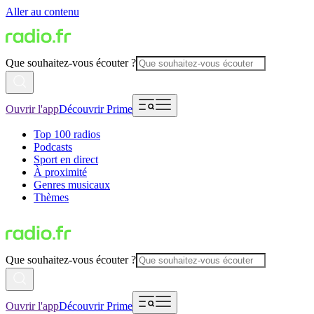
Aller au contenu
Que souhaitez-vous écouter ?
Ouvrir l'app
Découvrir Prime
Top 100 radios
Podcasts
Sport en direct
À proximité
Genres musicaux
Thèmes
Que souhaitez-vous écouter ?
Ouvrir l'app
Découvrir Prime