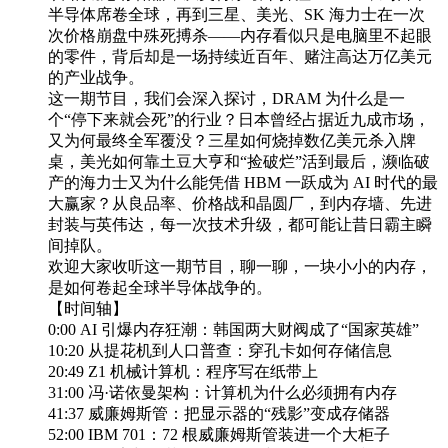
半导体席卷全球，再到三星、美光、SK 海力士在一次
次价格崩盘中殊死搏杀——内存看似只是电脑里不起眼
的零件，背后却是一场持续近百年、赌注高达万亿美元
的产业战争。
这一期节目，我们会深入探讨，DRAM 为什么是一
个“停下来就会死”的行业？日本曾经占据近九成市场，
又为何最终全军覆没？三星如何烧掉数亿美元杀入牌
桌，美光如何靠土豆大亨和“捡破烂”活到最后，濒临破
产的海力士又为什么能凭借 HBM 一跃成为 AI 时代的最
大赢家？从良品率、价格战和晶圆厂，到内存墙、先进
封装与英伟达，每一次技术升级，都可能让昔日霸主瞬
间掉队。
欢迎大家收听这一期节目，聊一聊，一块小小的内存，
是如何卷起全球半导体战争的。
【时间轴】
0:00 AI 引爆内存狂潮：韩国两大财阀成了“国家英雄”
10:20 从提花机到人口普查：穿孔卡如何存储信息
20:49 Z1 机械计算机：程序写在纸带上
31:00 冯·诺依曼架构：计算机为什么必须拥有内存
41:37 威廉姆斯管：把显示器的“残影”变成存储器
52:00 IBM 701：72 根威廉姆斯管装进一个大柜子