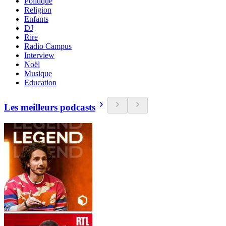
Politique
Religion
Enfants
DJ
Rire
Radio Campus
Interview
Noël
Musique
Education
Les meilleurs podcasts