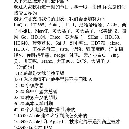
几乎无法绕开的商业帝国？
欢迎大家收听这一期的节目，聊一聊，蒂姆·库克是如何
接管世界的
感谢打赏支持我们的朋友，我们会更加努力：
LuQin、HD585、Spira、11111、潘哈哈哈哈、Aiolo、栗
子小姐L、MaryT、黄大鑫子、黄大鑫子、张美娜_Z、微
风_Gq、HD104、Three、黄大鑫子、SHan_、HD158、
HD640、菠萝酋长、Sai_J、刘雨萌al、HD770、eloge、
HD167、正在孟母三、siste、斯绮、猫咪麻麻、汇文翻
译V、仰卧起坐患、hedge、冰飞、天才小白C、Ying
姜、川页呢、Franc、大王808、冰飞、大胡子_J
【时间轴】
1:12 感谢您为我们挣了钱
3:00 你永远猜不出他手里是不是四张 A
15:00 小镇学霸
18:20 高中年鉴大总管
23:40 种族主义的阴影
36:20 奥本大学时期
45:00 个人电脑是被“搓”出来的
1:15:00 Apple 这个名字到底怎么来的
1:23:00 Apple I 和 Apple II：技术宅终于遇到商业奇才
1:45:00 库克在 IBM