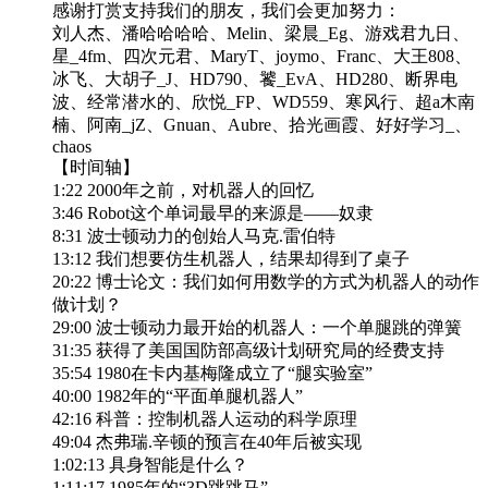
感谢打赏支持我们的朋友，我们会更加努力：
刘人杰、潘哈哈哈哈、Melin、梁晨_Eg、游戏君九日、
星_4fm、四次元君、MaryT、joymo、Franc、大王808、
冰飞、大胡子_J、HD790、饕_EvA、HD280、断界电
波、经常潜水的、欣悦_FP、WD559、寒风行、超a木南
楠、阿南_jZ、Gnuan、Aubre、拾光画霞、好好学习_、
chaos
【时间轴】
1:22 2000年之前，对机器人的回忆
3:46 Robot这个单词最早的来源是——奴隶
8:31 波士顿动力的创始人马克.雷伯特
13:12 我们想要仿生机器人，结果却得到了桌子
20:22 博士论文：我们如何用数学的方式为机器人的动作
做计划？
29:00 波士顿动力最开始的机器人：一个单腿跳的弹簧
31:35 获得了美国国防部高级计划研究局的经费支持
35:54 1980在卡内基梅隆成立了“腿实验室”
40:00 1982年的“平面单腿机器人”
42:16 科普：控制机器人运动的科学原理
49:04 杰弗瑞.辛顿的预言在40年后被实现
1:02:13 具身智能是什么？
1:11:17 1985年的“3D跳跳马”