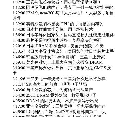
1:02:00 王安与磁芯存储器：用小磁环记录 0 和 1
1:12:00 阿波罗飞船的内存，是女工一针一线“织”出来的
1:22:00 IBM System/360 与《人月神话》：人越多，项目
越慢
1:32:00 英特尔最初不是卖 CPU 的，而是卖内存的
1:44:00 日本挡住仙童半导体：用市场换技术
1:56:00 日本半导体国家队：目标直指超大规模集成电路
2:08:00 芯片不是切得越小越好：良品率决定生死
2:20:16 日本 DRAM 称霸全球，美国开始感到不安
2:33:57 《日美半导体协议》：美国如何对日本芯片出手
2:46:00 韩国政府开设“半导体赌场”，三星押上身家
2:59:41 美光创业史：土豆大亨为什么投资 DRAM
3:10:00 三星声称要做计算器，真正想拿的是 CMOS 技
术
3:21:26 三亿美元一年烧光：三星为什么还不肯放弃
3:31:47 SK 海力士的前身：现代电子登场
3:43:00 自主研发的芯片，为何始终无法量产
3:54:00 256K DRAM 意外短缺，救活现代电子
4:05:00 DRAM 的囚徒困境：不扩产就等于出局
4:17:00 亚洲金融危机：三星卖掉一切也要保住内存
4:28:00 LG 掉队，“Big Deal”强行制造韩国第二巨头