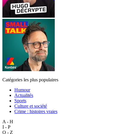
Catégories les plus populaires
Humour
Actualités
Sports
Culture et société
Crime : histoires vraies
A - H
I - P
Q - Z