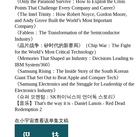
《Only the Paranoid Survive：How to Exploit the Crisis
Points That Challenge Every Company and Career》
《The Intel Trinity：How Robert Noyce, Gordon Moore,
and Andy Grove Built the World’s Most Important
Company》
《Fabless：The Transformation of the Semiconductor
Industry》
《晶片战争：矽时代的新赛局》（Chip War：The Fight
for the World’s Most Critical Technology）
《Memories That Shaped an Industry：Decisions Leading to
IBM System/360》
《Samsung Rising：The Inside Story of the South Korean
Giant That Set Out to Beat Apple and Conquer Tech》
《Samsung Electronics and the Struggle for Leadership of the
Electronics Industry》
《슈퍼 모멘텀：SK하이닉스의 언더독 스토리》
【音乐】That's the way it is - Daniel Lanois - Red Dead
Redemption 2
在小宇宙查看该单集文稿