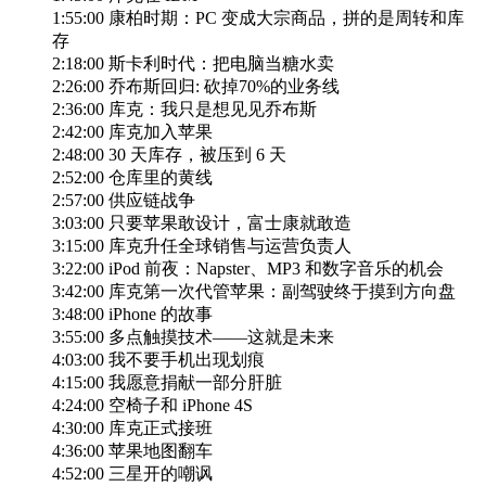
1:55:00 康柏时期：PC 变成大宗商品，拼的是周转和库
存
2:18:00 斯卡利时代：把电脑当糖水卖
2:26:00 乔布斯回归: 砍掉70%的业务线
2:36:00 库克：我只是想见见乔布斯
2:42:00 库克加入苹果
2:48:00 30 天库存，被压到 6 天
2:52:00 仓库里的黄线
2:57:00 供应链战争
3:03:00 只要苹果敢设计，富士康就敢造
3:15:00 库克升任全球销售与运营负责人
3:22:00 iPod 前夜：Napster、MP3 和数字音乐的机会
3:42:00 库克第一次代管苹果：副驾驶终于摸到方向盘
3:48:00 iPhone 的故事
3:55:00 多点触摸技术——这就是未来
4:03:00 我不要手机出现划痕
4:15:00 我愿意捐献一部分肝脏
4:24:00 空椅子和 iPhone 4S
4:30:00 库克正式接班
4:36:00 苹果地图翻车
4:52:00 三星开的嘲讽