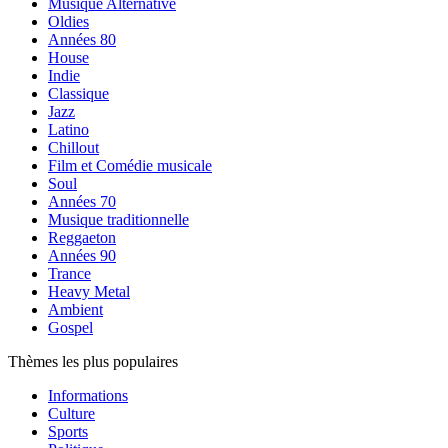
Musique Alternative
Oldies
Années 80
House
Indie
Classique
Jazz
Latino
Chillout
Film et Comédie musicale
Soul
Années 70
Musique traditionnelle
Reggaeton
Années 90
Trance
Heavy Metal
Ambient
Gospel
Thèmes les plus populaires
Informations
Culture
Sports