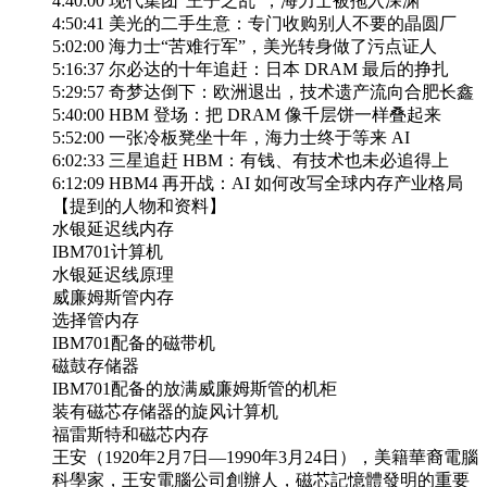
4:40:00 现代集团“王子之乱”，海力士被拖入深渊
4:50:41 美光的二手生意：专门收购别人不要的晶圆厂
5:02:00 海力士“苦难行军”，美光转身做了污点证人
5:16:37 尔必达的十年追赶：日本 DRAM 最后的挣扎
5:29:57 奇梦达倒下：欧洲退出，技术遗产流向合肥长鑫
5:40:00 HBM 登场：把 DRAM 像千层饼一样叠起来
5:52:00 一张冷板凳坐十年，海力士终于等来 AI
6:02:33 三星追赶 HBM：有钱、有技术也未必追得上
6:12:09 HBM4 再开战：AI 如何改写全球内存产业格局
【提到的人物和资料】
水银延迟线内存
IBM701计算机
水银延迟线原理
威廉姆斯管内存
选择管内存
IBM701配备的磁带机
磁鼓存储器
IBM701配备的放满威廉姆斯管的机柜
装有磁芯存储器的旋风计算机
福雷斯特和磁芯内存
王安（1920年2月7日—1990年3月24日），美籍華裔電腦
科學家，王安電腦公司創辦人，磁芯記憶體發明的重要