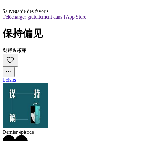
Sauvegarde des favoris
Télécharger gratuitement dans l'App Store
保持偏见
剑锋&寒芽
Loisirs
Dernier épisode