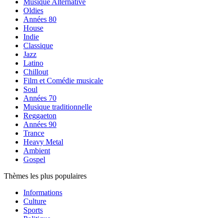
Musique Alternative
Oldies
Années 80
House
Indie
Classique
Jazz
Latino
Chillout
Film et Comédie musicale
Soul
Années 70
Musique traditionnelle
Reggaeton
Années 90
Trance
Heavy Metal
Ambient
Gospel
Thèmes les plus populaires
Informations
Culture
Sports