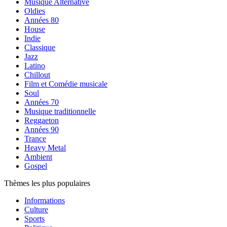
Musique Alternative
Oldies
Années 80
House
Indie
Classique
Jazz
Latino
Chillout
Film et Comédie musicale
Soul
Années 70
Musique traditionnelle
Reggaeton
Années 90
Trance
Heavy Metal
Ambient
Gospel
Thèmes les plus populaires
Informations
Culture
Sports