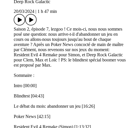
Deep Rock Galactic
20/03/2024
|
1 h 47 min
Saison 2, épisode 7, lezgoo ! Ce mois-ci, nous nous sommes
posé une question: nous arrive-t-il d'abandonner un jeu en
cours ou allons-nous toujours jusqu'au bout de chaque
aventure ? Après un Poker News concocté de main de maître
par Clément, nous revenons sur nos jeux du moment:
Resident Evil 4 Remake pour Simon, et Deep Rock Galactic
pour Clem, Max et Loïc ! PS: le blindtest spécial boomer vous
est proposé par Max.
Sommaire :
Intro [00:00]
Blindtest [04:43]
Le débat du mois: abandonner un jeu [16:26]
Poker News [42:15]
Resident Evil 4 Remake (Simon) [1:13:32]