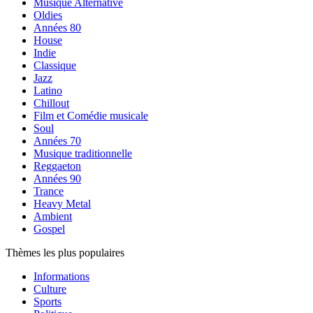
Musique Alternative
Oldies
Années 80
House
Indie
Classique
Jazz
Latino
Chillout
Film et Comédie musicale
Soul
Années 70
Musique traditionnelle
Reggaeton
Années 90
Trance
Heavy Metal
Ambient
Gospel
Thèmes les plus populaires
Informations
Culture
Sports