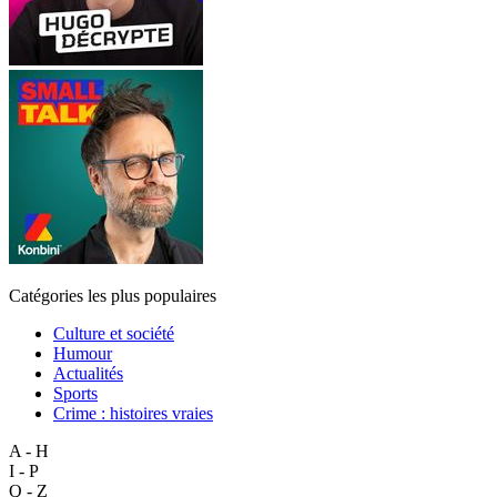
Catégories les plus populaires
Culture et société
Humour
Actualités
Sports
Crime : histoires vraies
A - H
I - P
Q - Z