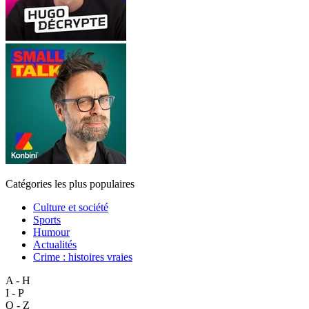
Catégories les plus populaires
Culture et société
Sports
Humour
Actualités
Crime : histoires vraies
A - H
I - P
Q - Z