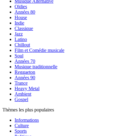
Musique Alternative
Oldies
Années 80
House
Indie
Classique
Jazz
Latino
Chillout
Film et Comédie musicale
Soul
Années 70
Musique traditionnelle
Reggaeton
Années 90
Trance
Heavy Metal
Ambient
Gospel
Thèmes les plus populaires
Informations
Culture
Sports