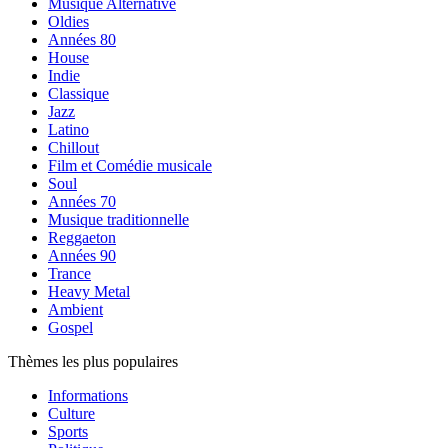
Musique Alternative
Oldies
Années 80
House
Indie
Classique
Jazz
Latino
Chillout
Film et Comédie musicale
Soul
Années 70
Musique traditionnelle
Reggaeton
Années 90
Trance
Heavy Metal
Ambient
Gospel
Thèmes les plus populaires
Informations
Culture
Sports