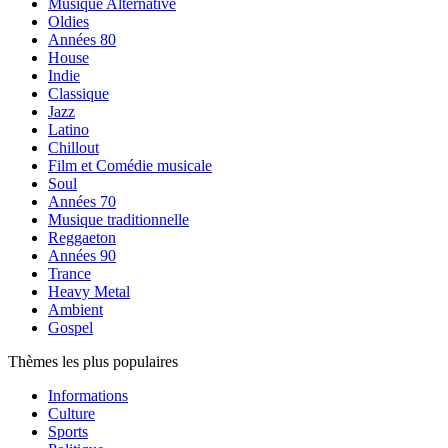
Musique Alternative
Oldies
Années 80
House
Indie
Classique
Jazz
Latino
Chillout
Film et Comédie musicale
Soul
Années 70
Musique traditionnelle
Reggaeton
Années 90
Trance
Heavy Metal
Ambient
Gospel
Thèmes les plus populaires
Informations
Culture
Sports