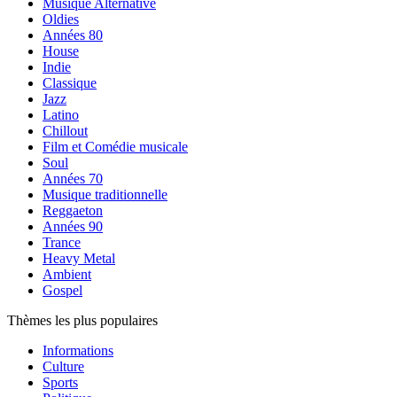
Musique Alternative
Oldies
Années 80
House
Indie
Classique
Jazz
Latino
Chillout
Film et Comédie musicale
Soul
Années 70
Musique traditionnelle
Reggaeton
Années 90
Trance
Heavy Metal
Ambient
Gospel
Thèmes les plus populaires
Informations
Culture
Sports