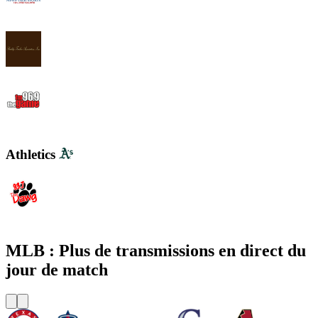
WWJB - News-Talk 1450 AM
WYND 1310 AM
WYGM 740 The Game 96.9
Athletics
WDGG The Dawg 93.7 FM
MLB : Plus de transmissions en direct du
jour de match