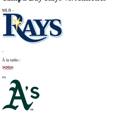
MLB
-
-
À la radio :
vs