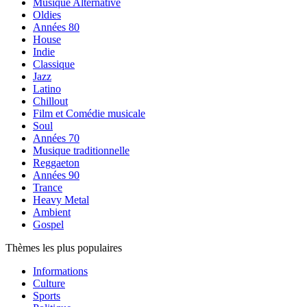
Musique Alternative
Oldies
Années 80
House
Indie
Classique
Jazz
Latino
Chillout
Film et Comédie musicale
Soul
Années 70
Musique traditionnelle
Reggaeton
Années 90
Trance
Heavy Metal
Ambient
Gospel
Thèmes les plus populaires
Informations
Culture
Sports