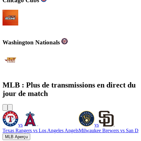
Chicago Cubs
WSCR - 670 AM The Score
Washington Nationals
WJFK-FM - The Fan 106.7 FM
MLB : Plus de transmissions en direct du
jour de match
vs
vs
Texas Rangers
vs
Los Angeles Angels
Milwaukee Brewers
vs
San Di
MLB Aperçu