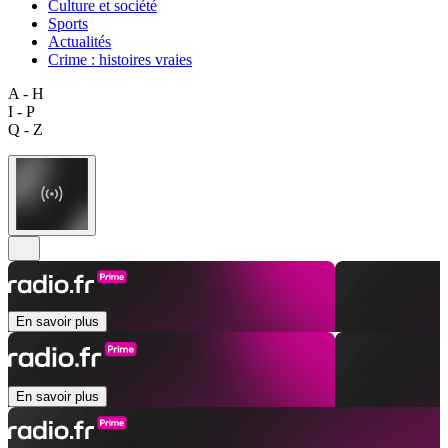
Culture et société
Sports
Actualités
Crime : histoires vraies
A - H
I - P
Q - Z
En savoir plus
En savoir plus