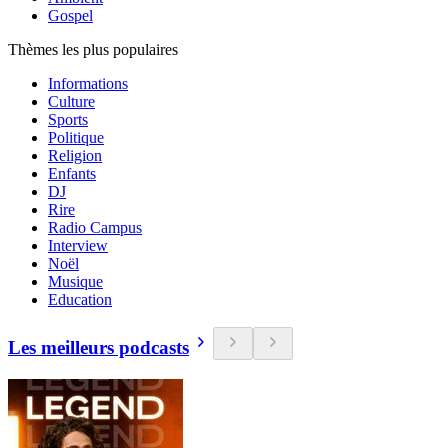
Gospel
Thèmes les plus populaires
Informations
Culture
Sports
Politique
Religion
Enfants
DJ
Rire
Radio Campus
Interview
Noël
Musique
Education
Les meilleurs podcasts