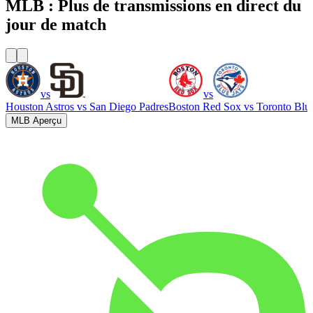
MLB : Plus de transmissions en direct du
jour de match
vs
vs
Houston Astros
vs
San Diego Padres
Boston Red Sox
vs
Toronto Blu
MLB Aperçu