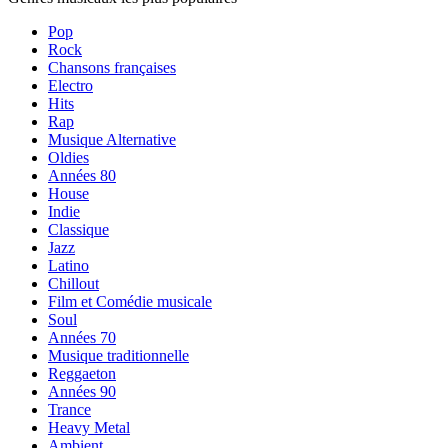
Pop
Rock
Chansons françaises
Electro
Hits
Rap
Musique Alternative
Oldies
Années 80
House
Indie
Classique
Jazz
Latino
Chillout
Film et Comédie musicale
Soul
Années 70
Musique traditionnelle
Reggaeton
Années 90
Trance
Heavy Metal
Ambient