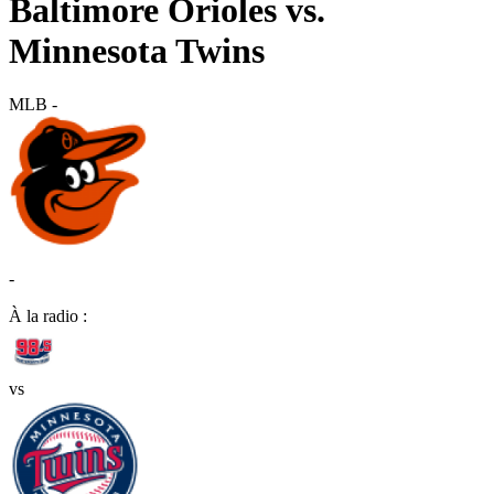
Baltimore Orioles vs.
Minnesota Twins
MLB
-
-
À la radio :
vs