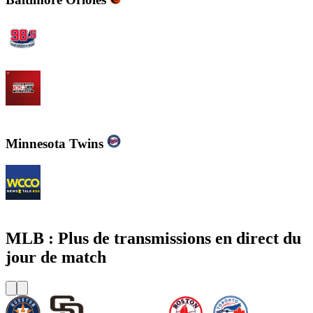
WBZFM - The Sports Hub 98.5
WJZ-FM - 105.7 FM The Fan
Minnesota Twins
WCCO - News Talk 830
MLB : Plus de transmissions en direct du
jour de match