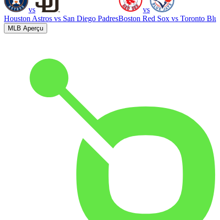
vs
vs
Houston Astros
vs
San Diego Padres
Boston Red Sox
vs
Toronto Blu
MLB Aperçu