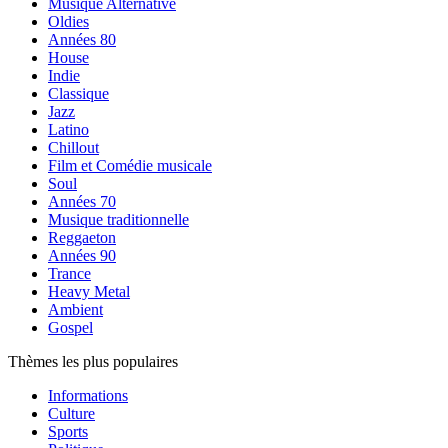
Musique Alternative
Oldies
Années 80
House
Indie
Classique
Jazz
Latino
Chillout
Film et Comédie musicale
Soul
Années 70
Musique traditionnelle
Reggaeton
Années 90
Trance
Heavy Metal
Ambient
Gospel
Thèmes les plus populaires
Informations
Culture
Sports