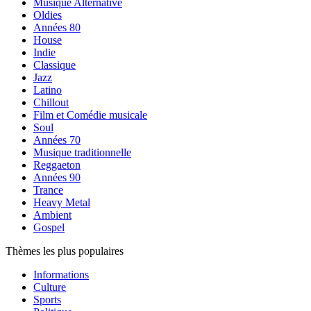
Musique Alternative
Oldies
Années 80
House
Indie
Classique
Jazz
Latino
Chillout
Film et Comédie musicale
Soul
Années 70
Musique traditionnelle
Reggaeton
Années 90
Trance
Heavy Metal
Ambient
Gospel
Thèmes les plus populaires
Informations
Culture
Sports