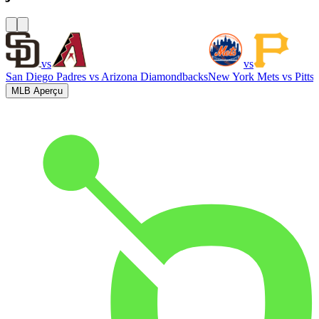
vs
vs
San Diego Padres
vs
Arizona Diamondbacks
New York Mets
vs
Pitts
MLB Aperçu