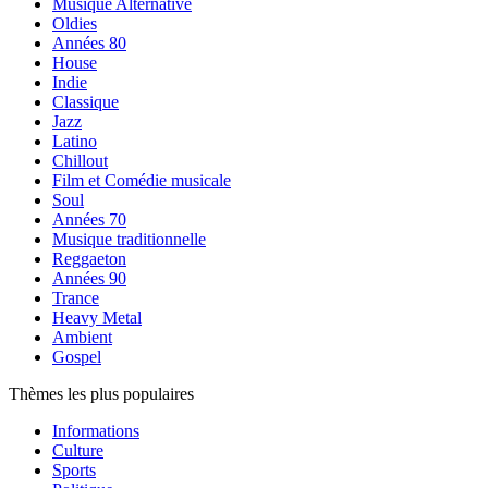
Musique Alternative
Oldies
Années 80
House
Indie
Classique
Jazz
Latino
Chillout
Film et Comédie musicale
Soul
Années 70
Musique traditionnelle
Reggaeton
Années 90
Trance
Heavy Metal
Ambient
Gospel
Thèmes les plus populaires
Informations
Culture
Sports