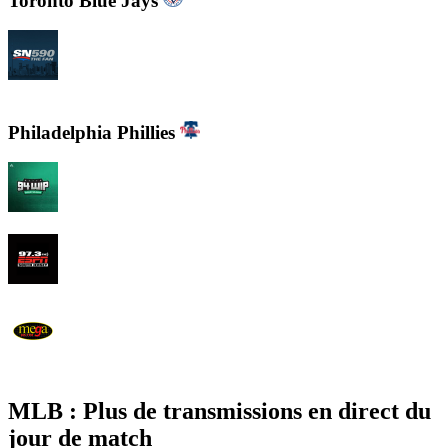
Toronto Blue Jays
CJCL Sportsnet 590 The FAN
Philadelphia Phillies
94 WIP Sportsradio
97.3 ESPN
WEMG La Mega 105.7 FM
MLB : Plus de transmissions en direct du
jour de match