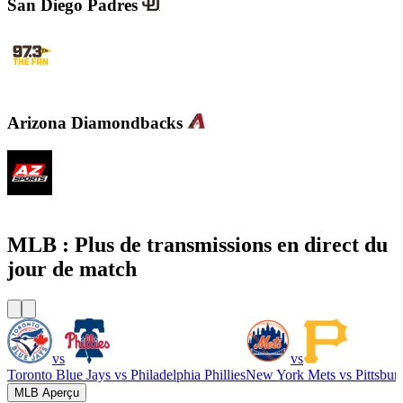
San Diego Padres
KWFN - 97.3 The Fan
Arizona Diamondbacks
KMVP - Arizona Sports 98.7 FM
MLB : Plus de transmissions en direct du
jour de match
vs
vs
Toronto Blue Jays
vs
Philadelphia Phillies
New York Mets
vs
Pittsbur
MLB Aperçu