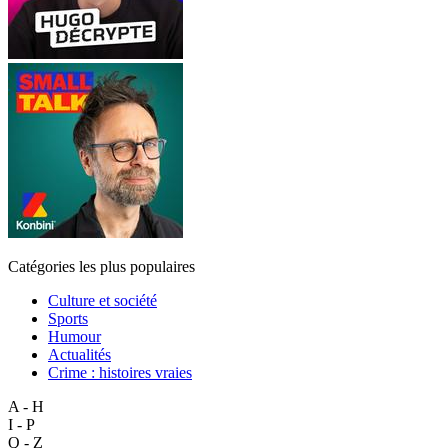
Catégories les plus populaires
Culture et société
Sports
Humour
Actualités
Crime : histoires vraies
A - H
I - P
Q - Z