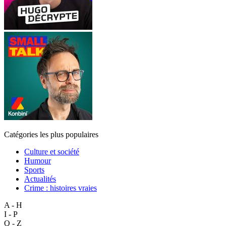
Catégories les plus populaires
Culture et société
Humour
Sports
Actualités
Crime : histoires vraies
A - H
I - P
Q - Z