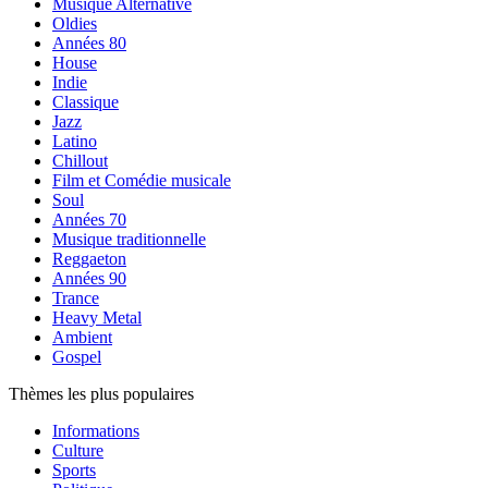
Musique Alternative
Oldies
Années 80
House
Indie
Classique
Jazz
Latino
Chillout
Film et Comédie musicale
Soul
Années 70
Musique traditionnelle
Reggaeton
Années 90
Trance
Heavy Metal
Ambient
Gospel
Thèmes les plus populaires
Informations
Culture
Sports