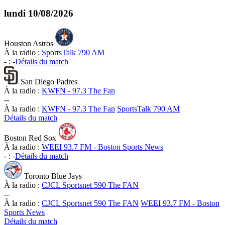
lundi
10/08/2026
Houston Astros
À la radio :
SportsTalk 790 AM
-
:
-
Détails du match
San Diego Padres
À la radio :
KWFN - 97.3 The Fan
-
-
À la radio :
KWFN - 97.3 The Fan
SportsTalk 790 AM
Détails du match
Boston Red Sox
À la radio :
WEEI 93.7 FM - Boston Sports News
-
:
-
Détails du match
Toronto Blue Jays
À la radio :
CJCL Sportsnet 590 The FAN
-
-
À la radio :
CJCL Sportsnet 590 The FAN
WEEI 93.7 FM - Boston
Sports News
Détails du match