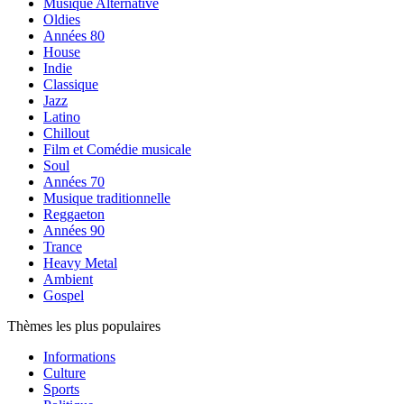
Musique Alternative
Oldies
Années 80
House
Indie
Classique
Jazz
Latino
Chillout
Film et Comédie musicale
Soul
Années 70
Musique traditionnelle
Reggaeton
Années 90
Trance
Heavy Metal
Ambient
Gospel
Thèmes les plus populaires
Informations
Culture
Sports