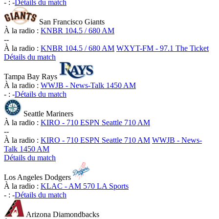
-
:
-
Détails du match
San Francisco Giants
À la radio :
KNBR 104.5 / 680 AM
-
-
À la radio :
KNBR 104.5 / 680 AM
WXYT-FM - 97.1 The Ticket
Détails du match
Tampa Bay Rays
À la radio :
WWJB - News-Talk 1450 AM
-
:
-
Détails du match
Seattle Mariners
À la radio :
KIRO - 710 ESPN Seattle 710 AM
-
-
À la radio :
KIRO - 710 ESPN Seattle 710 AM
WWJB - News-
Talk 1450 AM
Détails du match
Los Angeles Dodgers
À la radio :
KLAC - AM 570 LA Sports
-
:
-
Détails du match
Arizona Diamondbacks