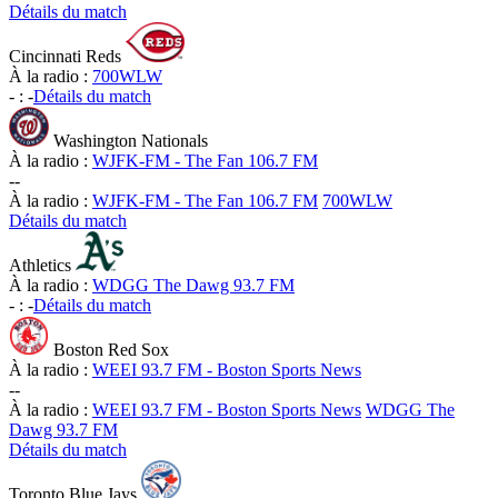
Détails du match
Cincinnati Reds
À la radio :
700WLW
-
:
-
Détails du match
Washington Nationals
À la radio :
WJFK-FM - The Fan 106.7 FM
-
-
À la radio :
WJFK-FM - The Fan 106.7 FM
700WLW
Détails du match
Athletics
À la radio :
WDGG The Dawg 93.7 FM
-
:
-
Détails du match
Boston Red Sox
À la radio :
WEEI 93.7 FM - Boston Sports News
-
-
À la radio :
WEEI 93.7 FM - Boston Sports News
WDGG The
Dawg 93.7 FM
Détails du match
Toronto Blue Jays