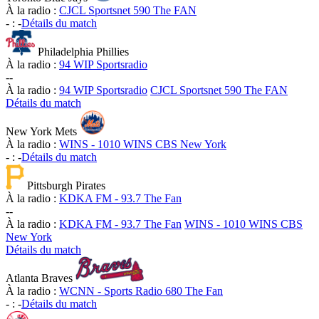
À la radio :
CJCL Sportsnet 590 The FAN
-
:
-
Détails du match
Philadelphia Phillies
À la radio :
94 WIP Sportsradio
-
-
À la radio :
94 WIP Sportsradio
CJCL Sportsnet 590 The FAN
Détails du match
New York Mets
À la radio :
WINS - 1010 WINS CBS New York
-
:
-
Détails du match
Pittsburgh Pirates
À la radio :
KDKA FM - 93.7 The Fan
-
-
À la radio :
KDKA FM - 93.7 The Fan
WINS - 1010 WINS CBS
New York
Détails du match
Atlanta Braves
À la radio :
WCNN - Sports Radio 680 The Fan
-
:
-
Détails du match