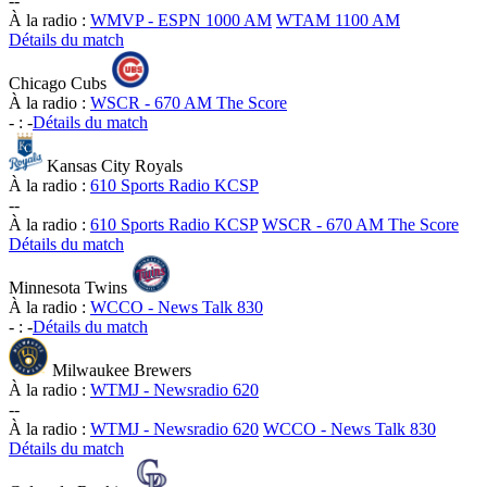
-
-
À la radio :
WMVP - ESPN 1000 AM
WTAM 1100 AM
Détails du match
Chicago Cubs
À la radio :
WSCR - 670 AM The Score
-
:
-
Détails du match
Kansas City Royals
À la radio :
610 Sports Radio KCSP
-
-
À la radio :
610 Sports Radio KCSP
WSCR - 670 AM The Score
Détails du match
Minnesota Twins
À la radio :
WCCO - News Talk 830
-
:
-
Détails du match
Milwaukee Brewers
À la radio :
WTMJ - Newsradio 620
-
-
À la radio :
WTMJ - Newsradio 620
WCCO - News Talk 830
Détails du match