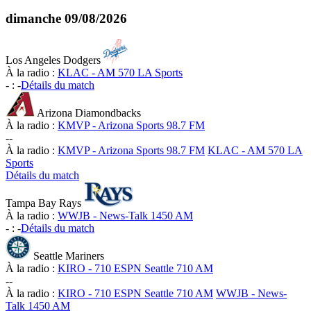
dimanche
09/08/2026
Los Angeles Dodgers
À la radio :
KLAC - AM 570 LA Sports
-
:
-
Détails du match
Arizona Diamondbacks
À la radio :
KMVP - Arizona Sports 98.7 FM
-
-
À la radio :
KMVP - Arizona Sports 98.7 FM
KLAC - AM 570 LA
Sports
Détails du match
Tampa Bay Rays
À la radio :
WWJB - News-Talk 1450 AM
-
:
-
Détails du match
Seattle Mariners
À la radio :
KIRO - 710 ESPN Seattle 710 AM
-
-
À la radio :
KIRO - 710 ESPN Seattle 710 AM
WWJB - News-
Talk 1450 AM