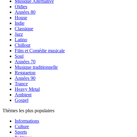
Musique Alternative
Oldies
Années 80
House
Indie
Classique
Jazz
Latino
Chillout
Film et Comédie musicale
Soul
Années 70
Musique traditionnelle
Reggaeton
Années 90
Trance
Heavy Metal
Ambient
Gospel
Thèmes les plus populaires
Informations
Culture
Sports