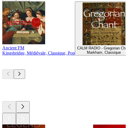
Ancient FM
CALM RADIO - Gregorian Cha
Markham, Classique
Kingsbridge, Médiévale, Classique, Pop
Les meilleurs
podcasts
Les meilleurs
podcasts
Les meilleurs
podcasts