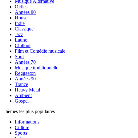
Musique Alternative
Oldies
Années 80
House
Indie
Classique
Jazz
Latino
Chillout
Film et Comédie musicale
Soul
Années 70
Musique traditionnelle
Reggaeton
Années 90
Trance
Heavy Metal
Ambient
Gospel
Thèmes les plus populaires
Informations
Culture
Sports