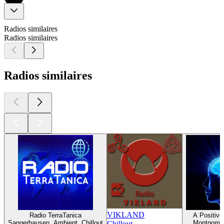
Radios similaires
Radios similaires
Radios similaires
VIKLAND
Radio TerraTanica
A Positive
Sangerhausen, Ambient, Chillout
Montgomery
Chillout