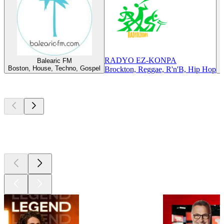
RADYO EZ-KONPA
Balearic FM
Boston, House, Techno, Gospel
B
Brockton, Reggae, R'n'B, Hip Hop
Les meilleurs
podcasts
Les meilleurs
podcasts
Les meilleurs
podcasts