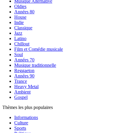
Musique Alternative
Oldies
Années 80
House
Indie
Classique
Jazz
Latino
Chillout
Film et Comédie musicale
Soul
Années 70
Musique traditionnelle
Reggaeton
Années 90
Trance
Heavy Metal
Ambient
Gospel
Thèmes les plus populaires
Informations
Culture
Sports