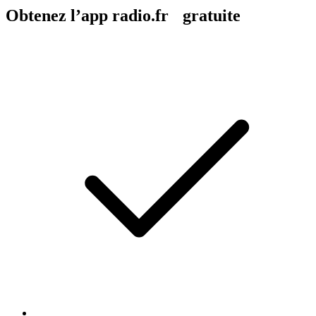
Obtenez l’app radio.fr gratuite