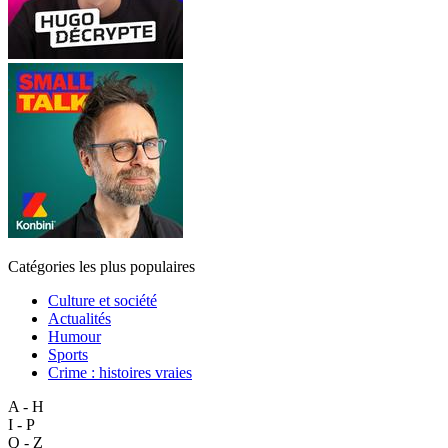
Catégories les plus populaires
Culture et société
Actualités
Humour
Sports
Crime : histoires vraies
A - H
I - P
Q - Z