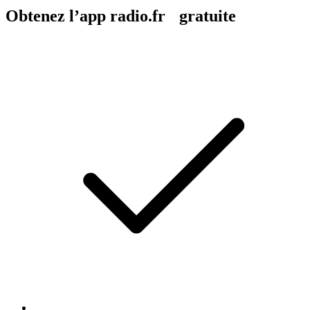
Obtenez l’app radio.fr gratuite