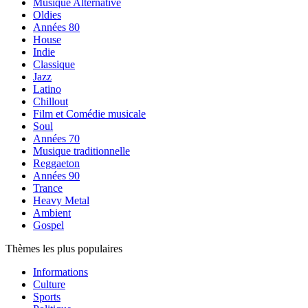
Musique Alternative
Oldies
Années 80
House
Indie
Classique
Jazz
Latino
Chillout
Film et Comédie musicale
Soul
Années 70
Musique traditionnelle
Reggaeton
Années 90
Trance
Heavy Metal
Ambient
Gospel
Thèmes les plus populaires
Informations
Culture
Sports