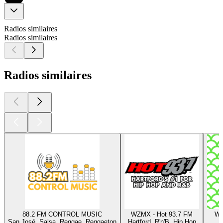
Radios similaires
Radios similaires
Radios similaires
88.2 FM CONTROL MUSIC
WZMX - Hot 93.7 FM
WD
San José, Salsa, Reggae, Reggaeton
Hartford, R'n'B, Hip Hop
D