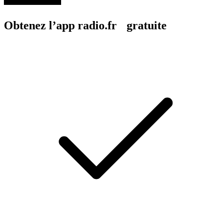
Obtenez l’app radio.fr gratuite