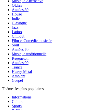
Musique Alternative
Oldies
Années 80
House
Indie
Classique
Jazz
Latino
Chillout
Film et Comédie musicale
Soul
Années 70
Musique traditionnelle
Reggaeton
Années 90
Trance
Heavy Metal
Ambient
Gospel
Thèmes les plus populaires
Informations
Culture
Sports