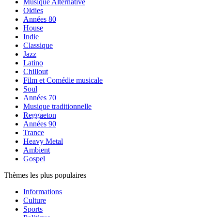
Musique Alternative
Oldies
Années 80
House
Indie
Classique
Jazz
Latino
Chillout
Film et Comédie musicale
Soul
Années 70
Musique traditionnelle
Reggaeton
Années 90
Trance
Heavy Metal
Ambient
Gospel
Thèmes les plus populaires
Informations
Culture
Sports