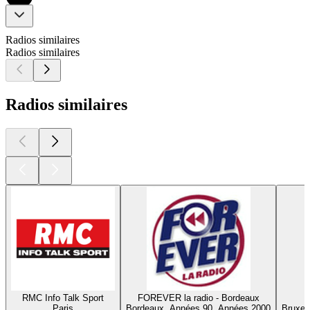
Radios similaires
Radios similaires
Radios similaires
RMC Info Talk Sport
FOREVER la radio - Bordeaux
Paris
Bordeaux, Années 90, Années 2000
Bruxel