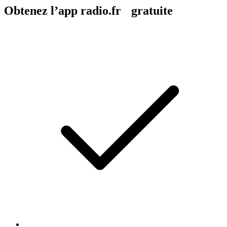
Obtenez l’app radio.fr gratuite