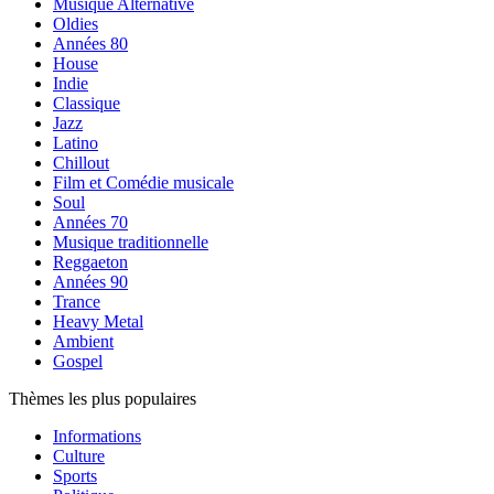
Musique Alternative
Oldies
Années 80
House
Indie
Classique
Jazz
Latino
Chillout
Film et Comédie musicale
Soul
Années 70
Musique traditionnelle
Reggaeton
Années 90
Trance
Heavy Metal
Ambient
Gospel
Thèmes les plus populaires
Informations
Culture
Sports