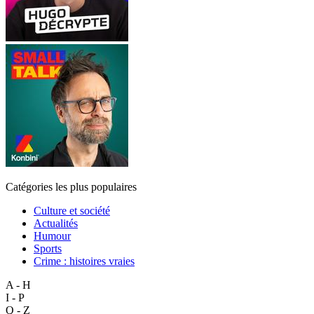
Catégories les plus populaires
Culture et société
Actualités
Humour
Sports
Crime : histoires vraies
A - H
I - P
Q - Z