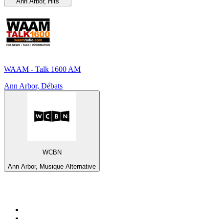
Ann Arbor, Hits
WAAM - Talk 1600 AM
Ann Arbor, Débats
WCBN
Ann Arbor, Musique Alternative
Top 100 sur
radio.fr
1
.
RTL
2
.
RMC Info Talk Sport