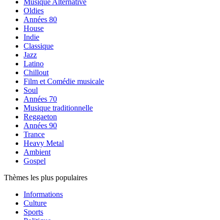
Musique Alternative
Oldies
Années 80
House
Indie
Classique
Jazz
Latino
Chillout
Film et Comédie musicale
Soul
Années 70
Musique traditionnelle
Reggaeton
Années 90
Trance
Heavy Metal
Ambient
Gospel
Thèmes les plus populaires
Informations
Culture
Sports