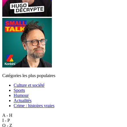
Catégories les plus populaires
Culture et société
Sports
Humour
Actualités
Crime : histoires vraies
A - H
I - P
Q - Z