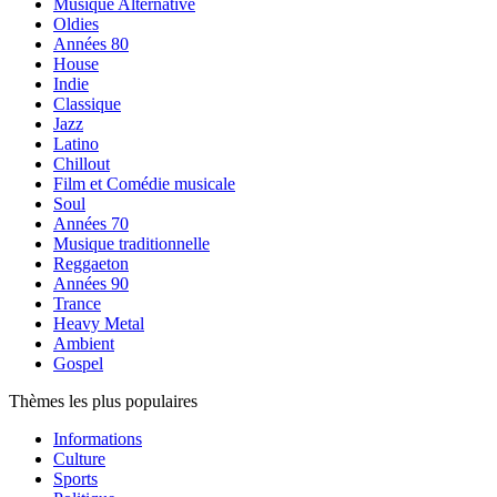
Musique Alternative
Oldies
Années 80
House
Indie
Classique
Jazz
Latino
Chillout
Film et Comédie musicale
Soul
Années 70
Musique traditionnelle
Reggaeton
Années 90
Trance
Heavy Metal
Ambient
Gospel
Thèmes les plus populaires
Informations
Culture
Sports