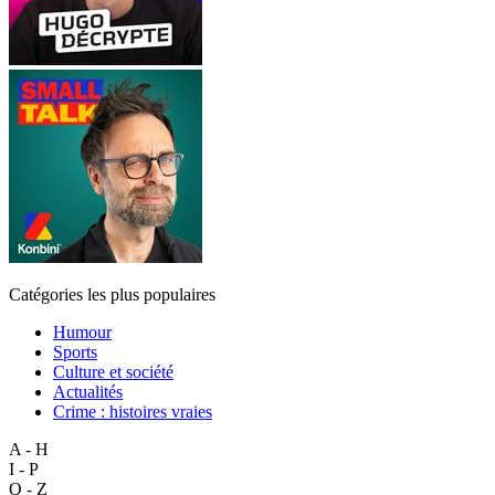
Catégories les plus populaires
Humour
Sports
Culture et société
Actualités
Crime : histoires vraies
A - H
I - P
Q - Z