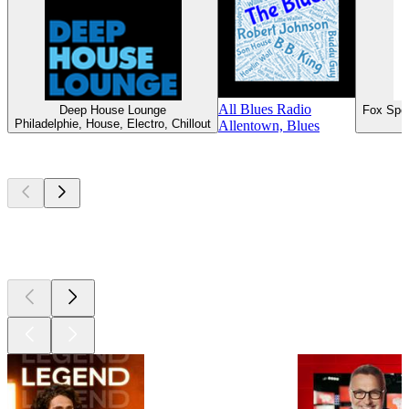
All Blues Radio
Deep House Lounge
Fox Spo
Philadelphie, House, Electro, Chillout
Allentown, Blues
Les meilleurs
podcasts
Les meilleurs
podcasts
Les meilleurs
podcasts