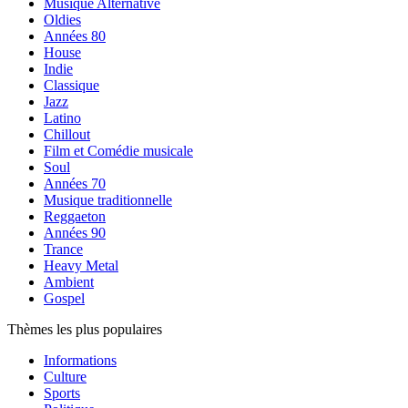
Musique Alternative
Oldies
Années 80
House
Indie
Classique
Jazz
Latino
Chillout
Film et Comédie musicale
Soul
Années 70
Musique traditionnelle
Reggaeton
Années 90
Trance
Heavy Metal
Ambient
Gospel
Thèmes les plus populaires
Informations
Culture
Sports