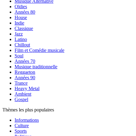
Musique Alternative
Oldies
Années 80
House
Indie
Classique
Jazz
Latino
Chillout
Film et Comédie musicale
Soul
Années 70
Musique traditionnelle
Reggaeton
Années 90
Trance
Heavy Metal
Ambient
Gospel
Thèmes les plus populaires
Informations
Culture
Sports