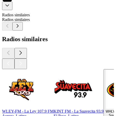
Radios similaires
Radios similaires
Radios similaires
WLEY-FM - La Ley 107.9 FM
KINT FM - La Suavecita 93.9
WHLY 
Sout
Aurora, Latino
El Paso, Latino