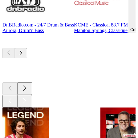
DnBRadio.com - 24/7 Drum & Bass
KCME - Classical 88.7 FM
Colo
Aurora, Drum'n'Bass
Manitou Springs, Classique
Les meilleurs
podcasts
Les meilleurs
podcasts
Les meilleurs
podcasts