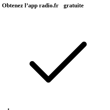
Obtenez l’app radio.fr gratuite