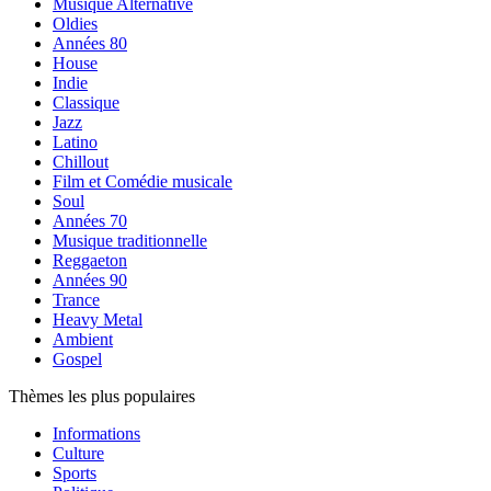
Musique Alternative
Oldies
Années 80
House
Indie
Classique
Jazz
Latino
Chillout
Film et Comédie musicale
Soul
Années 70
Musique traditionnelle
Reggaeton
Années 90
Trance
Heavy Metal
Ambient
Gospel
Thèmes les plus populaires
Informations
Culture
Sports