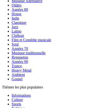
Musique Alternative
Oldies
Années 80
House
Indie
Classique
Jazz
Latino
Chillout
Film et Comédie musicale
Soul
Années 70
Musique traditionnelle
Reggaeton
Années 90
Trance
Heavy Metal
Ambient
Gospel
Thèmes les plus populaires
Informations
Culture
Sports