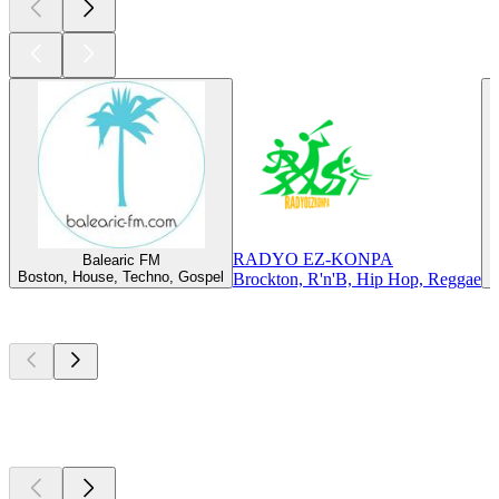
RADYO EZ-KONPA
Balearic FM
Boston, House, Techno, Gospel
B
Brockton, R'n'B, Hip Hop, Reggae
Les meilleurs
podcasts
Les meilleurs
podcasts
Les meilleurs
podcasts