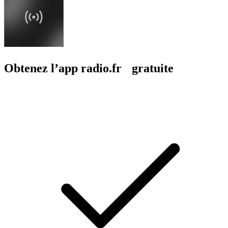
Obtenez l’app radio.fr gratuite